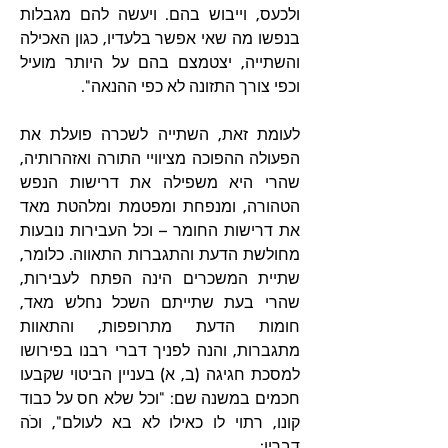
ולכעס, וייבוש בהם. ויעשה להם מגבלות 
בנפשו מה שאי אפשר בלעדיו, כגון האכילה 
והשתייה, יצטמצם בהם על היותר מועיל 
וכפי צורך התזונה לא כפי ההנאה".
לעומת זאת, השתייה לשכרה פועלת את 
הפעולה ההפוכה מציוויי התורה ואזהרותיה, 
שהרי היא משפילה את דרישות הנפש 
הטהורה, ומנפחת ומפטמת ומלהטת מאד 
את דרישות החומר – וכל העבירות נובעות 
מחולשת הדעת והתגברות התאווה. כלומר, 
שתיית המשכרים הינה הפתח לעבירות, 
שהרי בעת שתייתם השכל נחלש מאד, 
חומות הדעת מתרופפות, והתאוות 
מתגברות, והנה לפניך דברי רבנו בפירושו 
למסכת חגיגה (ב, א) בעניין הביטוי שקבעו 
חכמים במשנה שם: "וכל שלא חס על כבוד 
קונו, רתוי לו כאילו לא בא לעולם", וכֹה 
דבריו: