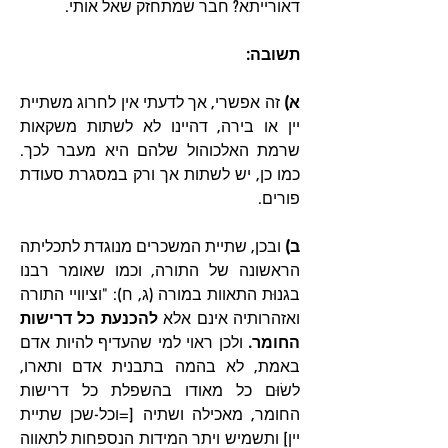
דאורייתא? חבר שמתחזק שאל אותי.
תשובה:
א)
 זה אפשרי, אך לדעתי אין לחרוג משתיית 
יין או בירה, דהיינו לא לשתות משקאות 
שרמת האלכוהול שלהם היא מעבר לכך. 
כמו כן, יש לשתות אך ורק במסגרת סעודת 
פורים.
ב)
 ובכן, שתיית המשכרים מנוגדת לתכליתה 
הראשונה של התורה, וכמו שאומר רבנו 
בגנוּת התאוות במורה (ג, ח): "וציוויי התורה 
ואזהרותיה אינם אלא 
להכנעת כל דרישות 
החומר.
 ולכן ראוי למי שהעדיף להיות אדם 
באמת, לא בהמה בתבנית אדם ותארו, 
לשׂוּם כל מאודו בהשפלת כל דרישות 
החומר, מאכילה ושתיה [=וכל-שכן שתיית 
יין] ותשמיש ויתר המידות הנספחות לתאווה 