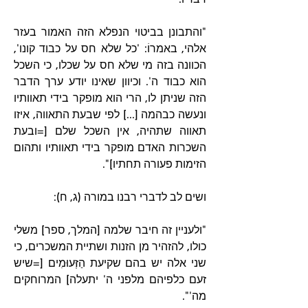
"והתבונן בביטוי הנפלא הזה האמור בעזר 
אלהי, באמרוֹ: 'כל שלא חס על כבוד קונו', 
הכוונה בזה מי שלא חס על שכלו, כי השכל 
הוא כבוד ה'. וכיוון שאינו יודע ערך הדבר 
הזה שניתן לו, הרי הוא מופקר בידי תאוותיו 
ונעשה כבהמה [...] לפי שבעת התאווה, איזו 
תאווה שתהיה, אין השכל שלם [=ובעת 
השכרות האדם מופקר בידי תאוותיו ותהום 
הזימות פעורה תחתיו]".
ושים לב לדברי רבנו במורה (ג, ח):
"ולעניין זה חיבר שלמה [המלך, ספר] משלי 
כולו, להזהיר מן הזנות ושתיית המשכרים, כי 
שני אלה יש בהם שקיעת הַזְּעוּמִים [=שיש 
זעם כלפיהם מלפני ה' יתעלה] המרוחקים 
מה'".