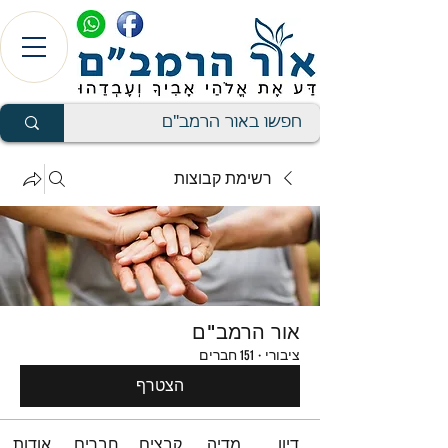
רשימת קבוצות
אור הרמב"ם
ציבורי
·
151 חברים
הצטרף
דיון
מדיה
קבצים
חברים
אודות