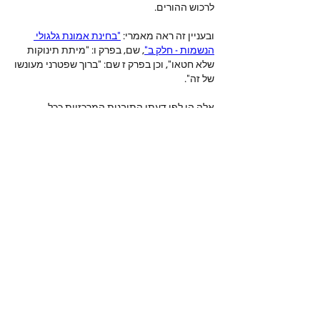
לרכוש ההורים.
ובעניין זה ראה מאמרי: 
"בחינת אמונת גלגולי 
הנשמות - חלק ב"
, שם, בפרק ו: "מיתת תינוקות 
שלא חטאו", וכן בפרק ז שם: "ברוך שפטרני מעונשו 
של זה".
אלה הן לפי דעתי התובנות המרכזיות ככל 
שהאדם מסוגל להבין.
いいね！
מי אנחנו
ברוכים הבאים לקבוצה! צרו קשר עם
החברים בה, קבלו עדכונים ושתפו מדיה.
חברים
נאור טויטו
עקוב
iuliul
עקוב
iuliul