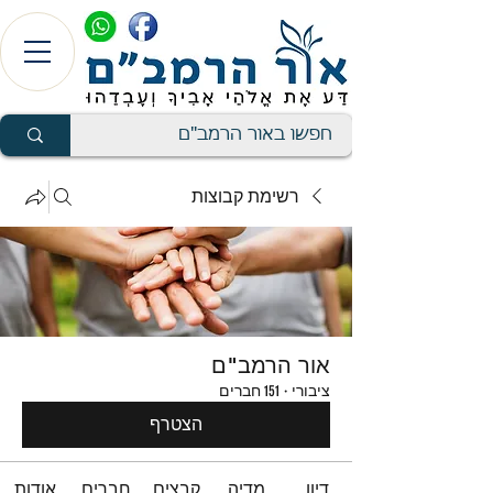
רשימת קבוצות
אור הרמב"ם
ציבורי
·
151 חברים
הצטרף
דיון
מדיה
קבצים
חברים
אודות