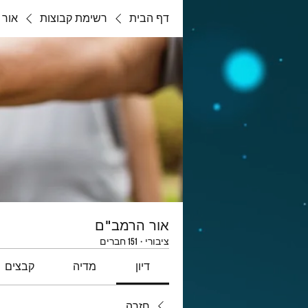
דף הבית
רשימת קבוצות
אור 
אור הרמב"ם
ציבורי
·
151 חברים
דיון
מדיה
קבצים
חזרה