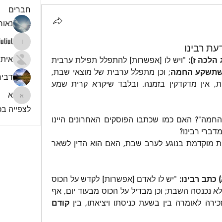
חברים
נאור 
iuliul
עת רבינו
iuliul
איתי
הלכה ז): 
"ויש לו [אפשרות] להתפלל תפילת ערבית 
שתשקע החמה
; וכן מתפלל ערבית של מוצאי שבת, 
דביר
בשבת, לפי שתפילת ערבית רשות, אין מדקדקין בזמנה. ובלבד שיקרא קרית שמע 
א
א
לצפייה בכל
מהי הגדרת הזמן "קודם שתשקע החמה"? האם כמו שכתבו הפוסקים האחרונים היינו 
דברי רבינו?
רבינו כתב דין זה של תפילת ערבית מוקדמת בנוגע לערב שבת, האם הוא הדין לשאר 
כתב רבינו:
 "יש לו לאדם [אפשרות] לקדש על הכוס 
ערב שבת מבעוד יום, אף על פי שלא נכנסה השבת; וכן מבדיל על הכוס מבעוד יום, אף 
ירה לאומרה בין בשעת כניסתו ויציאתו, בין 
קודם 