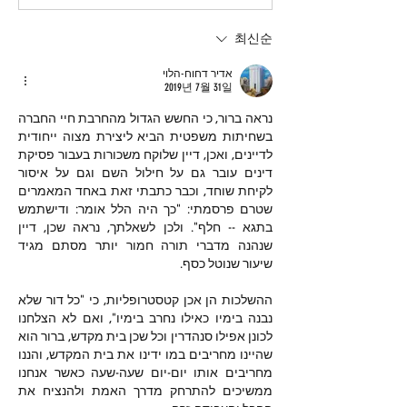
최신순
אדיר דחוח-הלוי
2019년 7월 31일
נראה ברור, כי החשש הגדול מהחרבת חיי החברה 
בשחיתות משפטית הביא ליצירת מצוה ייחודית 
לדיינים, ואכן, דיין שלוקח משכורות בעבור פסיקת 
דינים עובר גם על חילול השם וגם על איסור 
לקיחת שוחד, וכבר כתבתי זאת באחד המאמרים 
שטרם פרסמתי: "כך היה הלל אומר: ודישתמש 
בתגא -- חלף". ולכן לשאלתך, נראה שכן, דיין 
שנהנה מדברי תורה חמור יותר מסתם מגיד 
שיעור שנוטל כסף.
ההשלכות הן אכן קטסטרופליות, כי "כל דור שלא 
נבנה בימיו כאילו נחרב בימיו", ואם לא הצלחנו 
לכונן אפילו סנהדרין וכל שכן בית מקדש, ברור הוא 
שהיינו מחריבים במו ידינו את בית המקדש, והננו 
מחריבים אותו יום-יום שעה-שעה כאשר אנחנו 
ממשיכים להתרחק מדרך האמת ולהנציח את 