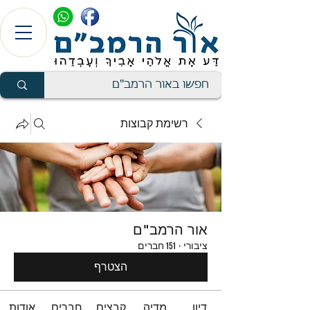
רשימת קבוצות
אור הרמב"ם
ציבורי
·
151 חברים
הצטרף
דיון
מדיה
קבצים
חברים
אודות