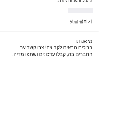
ההבל והעבודה-זרה.
좋아요
댓글 펼치기
מי אנחנו
ברוכים הבאים לקבוצה! צרו קשר עם
החברים בה, קבלו עדכונים ושתפו מדיה.
חברים
נאור טויטו
עקוב
iuliul
עקוב
iuliul
איתיאל קורח
עקוב
דביר
עקוב
א
עקוב
א
לצפייה בכל החברים (151)