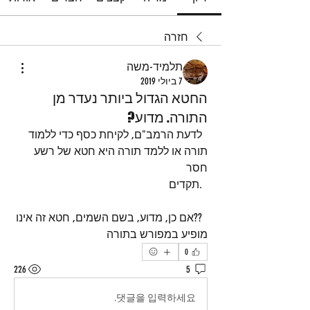
חזרה
תלמיד-משה
7 ביולי 2019
החטא הגדול ביותר נעדר מן
התורה. מדוע?
  לדעת הרמב"ם, לקיחת כסף כדי ללמוד 
תורה או ללמד תורה היא חטא של רשע 
חסר 
  .תקדים
  ??אם כן, מדוע, בשם השמים, חטא זה אינו 
מופיע במפורש בתורה
0
226
5
댓글을 입력하세요.