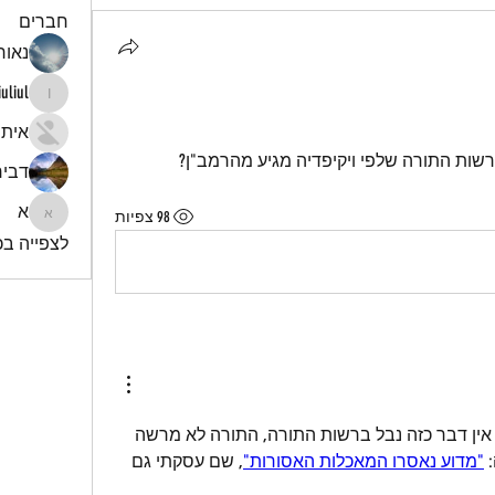
חברים
נאור 
iuliul
iuliul
איתי
רשות התורה שלפי ויקיפדיה מגיע מהרמב"ן?
דביר
א
98 צפיות
א
לצפייה בכל
נראה לי שמדובר בעיוות, כי אין דבר כזה נבל ברשות התורה, התורה לא מרשה 
 
"מדוע נאסרו המאכלות האסורות"
, שם עסקתי גם 