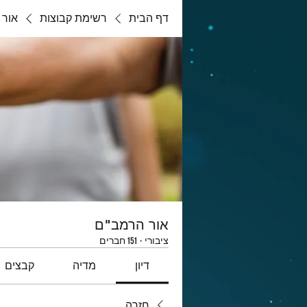
דף הבית
רשימת קבוצות
אור 
אור הרמב"ם
ציבורי
·
151 חברים
דיון
מדיה
קבצים
חזרה