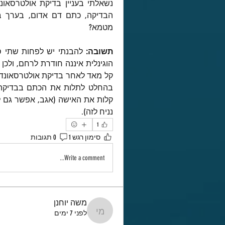
מטמא?
תשובה: 
להבנתי יש לפחות שתי ס
הוגינלית איננה חודרת לרחם, ולכן 
נניח לזה).
1
סימון רגש 1
0 תגובות
Write a comment...
משה יוחנן
לפני 7 ימים
משה יוחנן