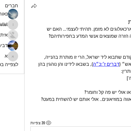
חברים
נאור 
ת
iuliul
iuliul
שמעתי על תבנית הפסל שמצאו הארכאולוגים לא מזמן. תהיתי לעצמי... האם יש 
איתי
הזרה שמוצאים אנשי המדע בחפירותיהם?
דביר
א
עבודה זרה של גוים שביטלוה גוים קודם שתבוא ליד ישראל, הרי זו מותרת בהנייה, 
א
אש״ (
דברים ז׳:כ״ה
), בשבאו לידינו והן נוהגין בהן 
לצפייה בכל
רין:
']
ו אולי יש פה קל וחומר?
אווה במוזיאונים.. אולי אותם יש להשחית במעט?
20 צפיות