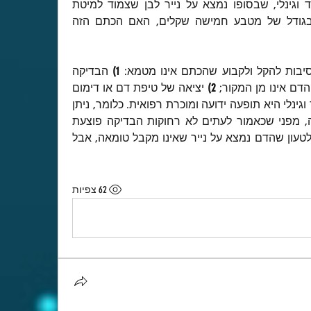
נשאלתי בעניין בדיקת אולטרסאונד וגינלי, שבסופו נמצא על נייר לבן שצמוד למיטת 
הבדיקה, כתם דם אדום, בערך בגודל של מטבע חמישה שקלים, האם הכתם הזה 
יבות להקל ולקבוע שהכתם אינו מטמא: 
1)
 הבדיקה 
הדם אינו מן המקור; 
2)
 יציאה של טיפת דם או דימום 
קל מאד לאחר בדיקת אולטרסאונד וגינלי היא תופעה ידועה ומוכרת רפואית. כלומר, ניתן 
בהחלט לתלות את הכתם בבדיקה, מפני שכאמור לעתים לא רחוקות הבדיקה פוצעת 
קלות את האישה (אגב, אפשר גם לטעון שהדם נמצא על נייר שאינו מקבל טומאה, אבל 
62 צפיות