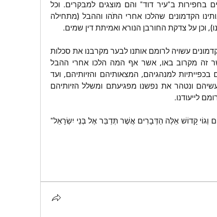
וכידוע, נמצאו פסילים קטנים בחפירות ב"עיר דוד" והם מוצגים למבקרים. וכל 
זאת מלמדנו על סכלות אבותינו הקדמונים שהלכו אחרי התֹּהו וההבל (מתחילה 
ו), וכן על צדקת החורבן הנורא ואמיתת דין שמים.
וההכרה בסכלות אבותינו הקדמונים עשויה לרומם אותנו לבער מקרבנו את סכלות 
אבותינו ואבות אבותינו אשר זה מקרוב באו, אשר אף המה הלכו אחרי ההבל 
ויהבלו, ועדיין אנחנו נצמדים בכפייתיות למנהגיהם, המצאותיהם והזיותיהם, ועד 
שלא נבחן את דרכיהם ומעשיהם ונטהר את נפשנו מפגיעתם ומשלל הזיותיהם 
מם לייעודנו.
"וְאַתֶּם תִּהְיוּ לִי מַמְלֶכֶת כֹּהֲנִים וְגוֹי קָדוֹשׁ אֵלֶּה הַדְּבָרִים אֲשֶׁר תְּדַבֵּר אֶל בְּנֵי יִשְׂרָאֵל" 