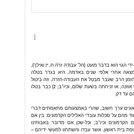
הואיל וביטול עבודה זרה על-ידי הגוי הוא בדבר מועט (הל' עבודה זרה ח, יז ואילך), 
נראה לי שעבודה-זרה שנמצאה אחרי אלפי שנים באדמה, היא בגדר בטלה 
הזמן הרב שעבר מבטל את העבודה-הזרה, וזה ביטול 
גדול בהרבה מקטיעת ראש אוזנה, או זניחתה בשעת שלום, וכיו"ב; 2) כבר בטלו 
ם עד דק.
ודומני שיש להצבתם במוזיאונים ערך חשוב, שהרי באמצעותם מתאמתים דברי 
הנביאים, ואף אנו זוכים ללמוד מהם על סכלות עובדי האלילים הקדמונים: בין אם 
מדובר בגויים כמו המצרים הקדמונים וכיו"ב; וכל-שכן אם מדובר באבותינו 
הקדמונים שהיו למשל בתקופת בית ראשון, אשר עבדו והשתחוו למעשי ידיהם – 