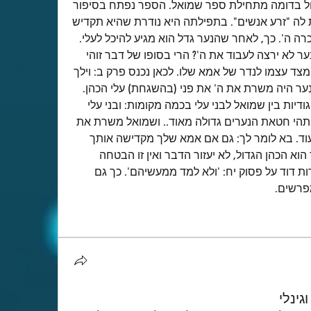
אני חושב שלומדים עניין גדול בדומה מתחילת ספר שמואל. הספר נפתח בסיפור 
חנה העקרה שה' נעתר לתת לה "זרע אנשים". בתפילתה היא נודרת שהיא תקדיש 
אותו לה' כל ימי חייו. וכך: ויזכרה ה'. כך, לאחר שהנער גדל הוא מגיע להיכל לעלי. 
נשאלת השאלה: ומה אם הנער לא ירצה לעבוד את ה'? הרי בסופו של דבר זוהי 
בחירה שלו. הוא לא מחוייב מצד עצמו לנדר של אמא שלו. לכאן נכנס פרק ב: וילך 
אלקנה הרמתה אל ביתו, והנער היה משרת את ה' את פני (בהשגחת) עלי הכהן. 
הכתוב אפילו מדגיש את הניגודיות בין שמואל לבני עלי בכמה מקומות: ובני עלי 
בני בליעל לא ידעו את ה'... ותהי חטאת הנערים גדולה מאוד.. ושמואל משרת את 
פני ה' נער חגור אפוד בד, ועוד. בא לומר לך: גם אם אמא שלך מקדישה אותך 
לה' לפני שנולדת, או שאביך הוא הכהן הגדול, לא יעזור הדבר ואין זו הבטחה 
לכלום. בקצרה רושם המצודות דוד על פסוק יח: 'ולא למד ממעשיהם'. כך גם 
פרשים.
ינלי