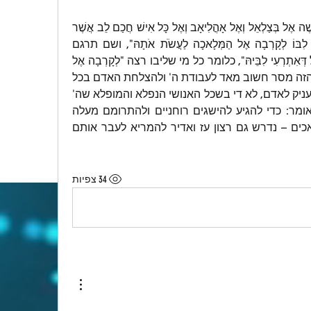
בשמות (לו, ב) נאמר כך: "וַיִּקְרָא מֹשֶׁה אֶל בְּצַלְאֵל וְאֶל אָהֳלִיאָב וְאֶל כָּל אִישׁ חֲכַם לֵב אֲשֶׁר 
נָתַן יְיָ חָכְמָה בְּלִבּוֹ כֹּל אֲשֶׁר נְשָׂאוֹ לִבּוֹ לְקָרְבָה אֶל הַמְּלָאכָה לַעֲשֹׂת אֹתָהּ", ושם תרגם 
אונקלוס: "כֹּל אֲשֶׁר נְשָׂאוֹ לִבּוֹ" – "כָּל דְּאִתְרְעִי לִבֵּיהּ", כלומר כל מי שליבו רצה "לְקָרְבָה אֶל 
הַמְּלָאכָה לַעֲשֹׂת אֹתָהּ". ויש בפסוק הזה מסר חשוב מאד לעבודת ה' ולהצלחת האדם בכל 
תחום בחיים: לא די בכישרון שה' העניק לאדם, לא די בשכל האנושי הנפלא והמופלא שה' 
העניק לאדם כדי להיות אדם, הוי אומר: כדי להגיע להישגים רוחניים ולהתרומם מעלה 
מִדרגת הבהמה לעבר דרגת המלאכים – נדרש גם רצון עז ואדיר להמריא לעבר אותם 
34 צפיות