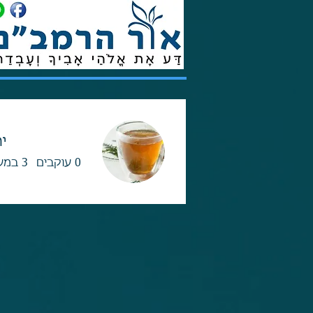
יה
0
עוקבים
3
במע