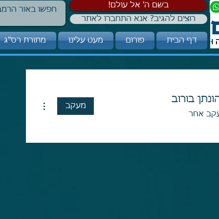
!בשם ה' אל עולם
רוצים להגיב? אנא התחברו לאתר
דף הבית
פורום
מעט עלינו
מתורת רס"ג
ונתן בורוב
More actions
מעקב
קב אחר