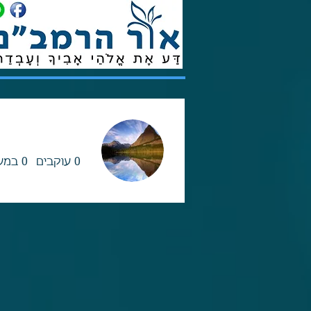
0
עוקבים
0
במע