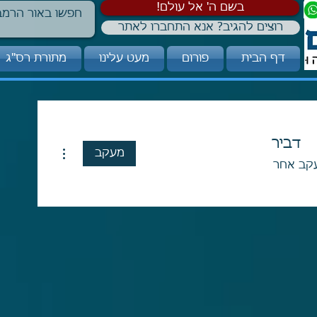
!בשם ה' אל עולם
רוצים להגיב? אנא התחברו לאתר
דף הבית
פורום
מעט עלינו
מתורת רס"ג
דביר
More actions
מעקב
קב אחר