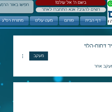
!בשם ה' אל עולם
רוצים להגיב? אנא התחברו לאתר
דף הבית
פורום
מעט עלינו
מתורת רס"ג
ר דחוח-הלוי
More actions
מעקב
עקב אחר