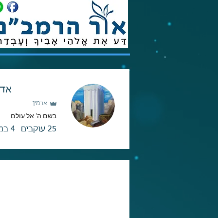
אדי
אדמין
בשם ה' אל עולם
25
עוקבים
4
במ