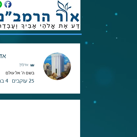
אדי
אדמין
בשם ה' אל עולם
25
עוקבים
4
במ