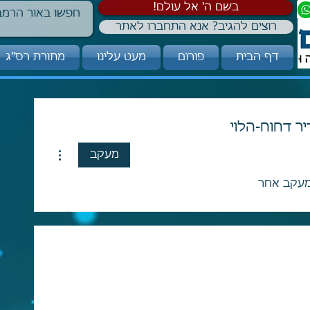
!בשם ה' אל עולם
רוצים להגיב? אנא התחברו לאתר
דף הבית
פורום
מעט עלינו
מתורת רס"ג
ר דחוח-הלוי
More actions
מעקב
עקב אחר