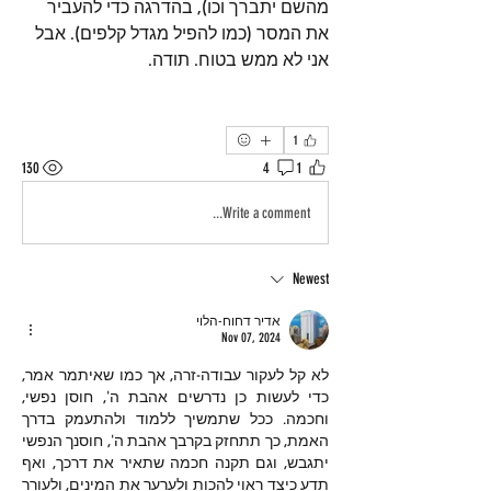
מהשם יתברך וכו), בהדרגה כדי להעביר 
את המסר (כמו להפיל מגדל קלפים). אבל 
אני לא ממש בטוח. תודה.
1
130
4
1
Write a comment...
Newest
אדיר דחוח-הלוי
Nov 07, 2024
לא קל לעקור עבודה-זרה, אך כמו שאיתמר אמר, 
כדי לעשות כן נדרשים אהבת ה', חוסן נפשי, 
וחכמה. ככל שתמשיך ללמוד ולהתעמק בדרך 
האמת, כך תתחזק בקרבך אהבת ה', חוסנך הנפשי 
יתגבש, וגם תקנה חכמה שתאיר את דרכך, ואף 
תדע כיצד ראוי להכות ולערער את המינים, ולעורר 