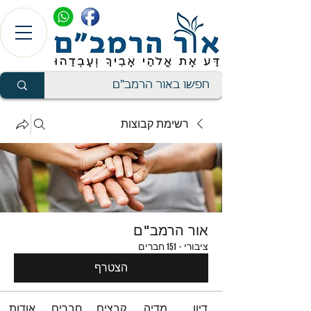
רשימת קבוצות
אור הרמב"ם
ציבורי
·
151 חברים
הצטרף
דיון
מדיה
קבצים
חברים
אודות