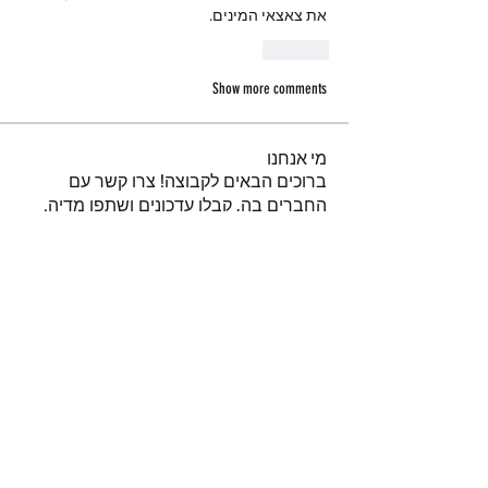
את צאצאי המינים.
Like
Show more comments
מי אנחנו
ברוכים הבאים לקבוצה! צרו קשר עם
החברים בה, קבלו עדכונים ושתפו מדיה.
חברים
נאור טויטו
עקוב
iuliul
עקוב
iuliul
איתיאל קורח
עקוב
דביר
עקוב
א
עקוב
א