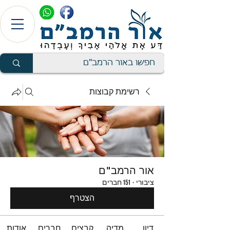
רשימת קבוצות
אור הרמב"ם
ציבורי
·
151 חברים
הצטרף
דיון
מדיה
קבצים
חברים
אודות