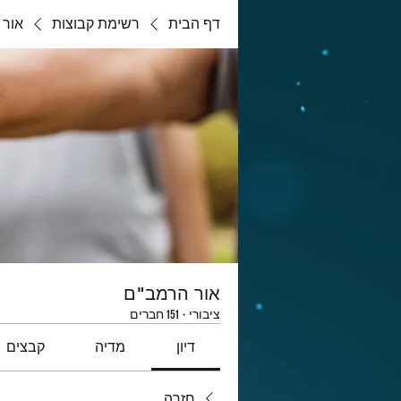
דף הבית
רשימת קבוצות
אור 
אור הרמב"ם
ציבורי
·
151 חברים
דיון
מדיה
קבצים
חזרה