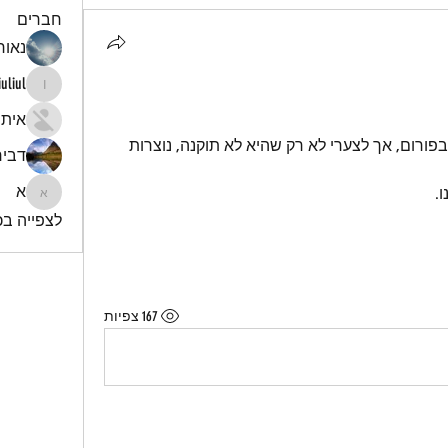
חברים
נאור 
iuliul
iuliul
איתי
לאחרונה ניסו לתקן תקלה מסוימת בפורום, אך לצערי לא רק שהיא לא תוקנה, נוצרות 
דביר
א
.
א
לצפייה בכל
167 צפיות