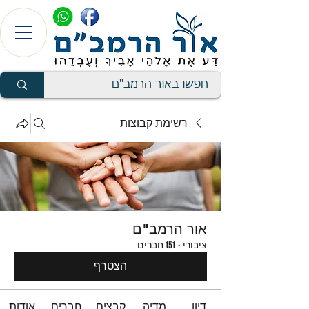
רשימת קבוצות
אור הרמב"ם
ציבורי
·
151 חברים
הצטרף
דיון
מדיה
קבצים
חברים
אודות