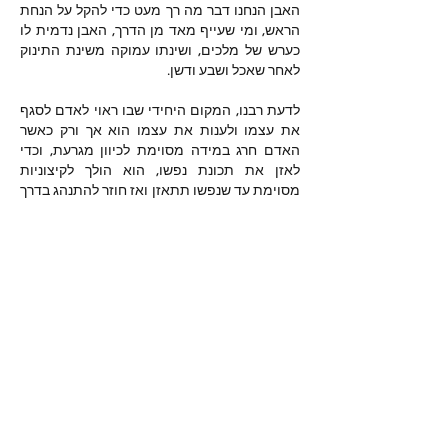
האבן הנחנו דבר מה רך מעט כדי להקל על הנחת 
הראש, ומי שעייף מאד מן הדרך, האבן נדמית לו 
כערש של מלכים, ושינתו עמוקה משינת התינוק 
לאחר שאכל ושבע ודשן.
לדעת רבנו, המקום היחידי שבו ראוי לאדם לסגף 
את עצמו ולענות את עצמו הוא אך ורק כאשר 
האדם חרג במידה מסוימת לכיוון מגרעת, וכדי 
לאזן את תכונת נפשו, הוא הולך לקיצוניות 
מסוימת עד שנפשו תתאזן ואז חוזר להתנהג בדרך 
המיצוע.
いいね！
もっとコメントを表示
מי אנחנו
ברוכים הבאים לקבוצה! צרו קשר עם
החברים בה, קבלו עדכונים ושתפו מדיה.