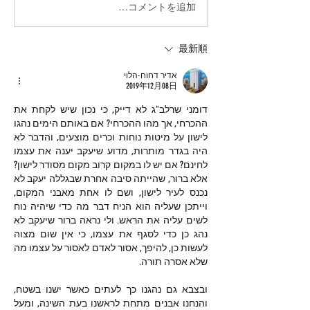
コメントを追加…
最新順
אדיר דחוח-הלוי
2019年12月08日
דומני שרלב"ג לא דייק, כי נכון שיש לקחת את 
ההכרחי, אך מהו ההכרחי? אם באותם הימים נהגו 
לישון על מיטות נוחות וכרים מוצעים, והדבר לא 
היה בגדר מותרות, מדוע שיעקב יענה את עצמו 
לחינם? אם יש לו במקום קרוב מקום מסודר לישון? 
אלא ברור, שהייתה סיבה אחרת שבגללה יעקב לא 
נכנס לעיר לישון, ושם לו אחת מאבני המקום, 
וייתכן שעליה הוא הניח דבר מה כדי שיהיה נוח 
לשים עליה את הראש. ולי נראה ברור שיעקב לא 
נהג כן כדי לסגף את עצמו, כי אין שום מצוה 
לעשות כן, להיפך, אסור לאדם לאסור על עצמו מה 
שלא אסרה תורה.
ובצבא גם נהגנו כך לעתים כאשר ישנו בשטח, 
והנחנו אבנים מתחת לראשנו בעת השינה, ומעל 