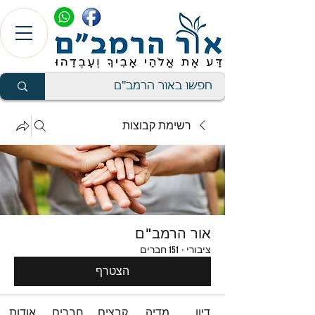
רשימת קבוצות
אור הרמב"ם
ציבורי
·
151 חברים
הצטרף
דיון
מדיה
קבצים
חברים
אודות