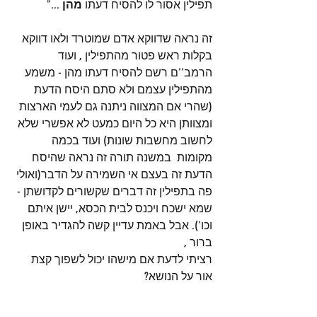
תפילין אסור לו להסיח דעתו 
מהן
 ..."
זה נראה שדווקא אדם שמוטרד ולאו דווקא 
בקלות ראש פטור מהתפילין , ועוד 
הרמב''ם רשם להסיח דעתו מהן - משמע 
מהתפילין עצמם ולא סתם היסח הדעת 
(שהרי אם המצווה ניתנה גם לעמי הארצות 
ומצוותן היא כל היום כמעט לא אפשרי שלא 
לחשוב מחשבות שונות) ועוד בכמה 
מקומות  במשנה תורה זה נראה שהיסח 
הדעת זה בעצם אי השמירה על הדבר(ואולי 
פה בתפילין זה דברים שקשורים לקדושתן -
שמא ישכח ויכנס לבית הכסא, יישן איתם 
וכו'). אבל באמת עדיין קשה להגדיר באופן 
ברור ,
רציתי לדעת אם מישהו יכול לשפוך קצת 
אור על הנושא?