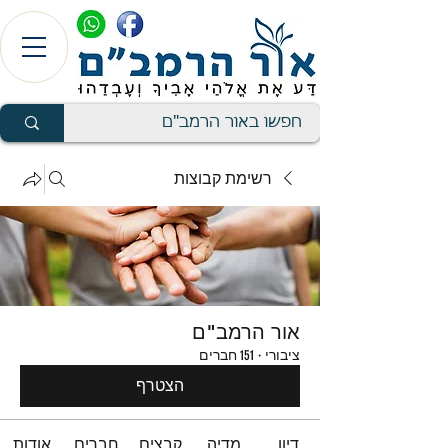
רשימת קבוצות
אור הרמב"ם
ציבורי
·
151 חברים
הצטרף
דיון
מדיה
קבצים
חברים
אודות