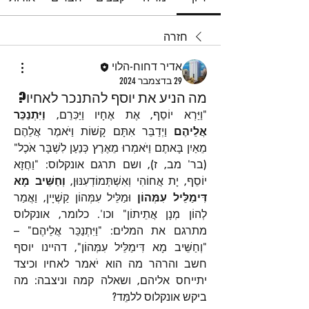
חזרה
אדיר דחוח-הלוי
29 בדצמבר 2024
מה הניע את יוסף להתנכר לאחיו?
"וַיַּרְא יוֹסֵף, אֶת אֶחָיו וַיַּכִּרֵם, 
וַיִּתְנַכֵּר 
אֲלֵיהֶם
 וַיְדַבֵּר אִתָּם קָשׁוֹת וַיֹּאמֶר אֲלֵהֶם 
מֵאַיִן בָּאתֶם וַיֹּאמְרוּ מֵאֶרֶץ כְּנַעַן לִשְׁבָּר אֹכֶל" 
(בר' מב, ז), ושם תרגם אונקלוס: "וַחֲזָא 
יוֹסֵף, יָת אֲחוֹהִי וְאִשְׁתְּמוֹדְעִנּוּן, 
וְחַשֵּׁיב מָא 
דִּימַלֵּיל עִמְּהוֹן
 וּמַלֵּיל עִמְּהוֹן קַשְׁיָין, וַאֲמַר 
לְהוֹן מְנָן אֲתֵיתוֹן" וכו'. כלומר, אונקלוס 
מתרגם את המלים: "וַיִּתְנַכֵּר אֲלֵיהֶם" – 
"וְחַשֵּׁיב מָא דִּימַלֵּיל עִמְּהוֹן", דהיינו יוסף 
חשב והרהר מה הוא יֹאמר לאחיו וכיצד 
יתייחס אליהם, ושאלה קמה וניצבה: מה 
ביקש אונקלוס ללמֵּד?