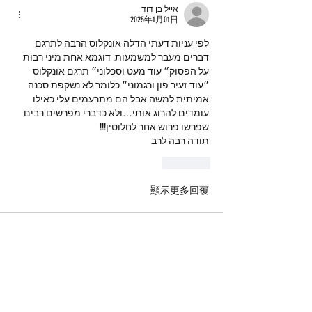
אייל בן דוד
2025年1月01日
לפי עניות דעתי הדלה אונקלוס הרבה לתרגם 
דברים מעבר למשמעות. דוגמא אחת מיני רבות 
על הפסוק״ עוד מעט וסכלוני״ תרגם אונקלוס 
״עוד זעיר פון ורגמוני״ כלומר לא נשקפת סכנה 
אמיתית למשה אבל הם מתרעמים עלי כאילו 
עומדים להרוג אותי…ולא כדברי מפרשים רבים 
שפרשו פרוש אחר לחלוטין!!!
תודה רבה לרב
按讚
顯示更多回覆
מי אנחנו
ברוכים הבאים לקבוצה! צרו קשר עם
החברים בה, קבלו עדכונים ושתפו מדיה.
חברים