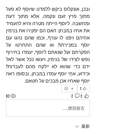
ובכן, אונקלוס ביקש ללמדנו שיוסף לא פעל 
מתוך פרץ זעם ונקמה, אלא מתוך דעת 
ומחשבה. ליוסף הייתה מטרה והיא להעמיד 
את אחיו במבחן: האם הם יפקירו את בנימין 
אחיהם ויַפנו לו עורף, וכמו שהם נהגו עם 
יוסף במכירתו? או שהם התחרטו על 
הפקרתם ועל שנאתם ליוסף, יעמדו בחירוף 
נפש לצידו של בנימין, ויעשו ככל אשר לאל 
ידם כדי שהוא לא יילקח מהם לעבדות? 
וכידוע, אחֵי יוסף עמדו במבחן, ובסופו ראה 
יוסף שאחיו אכן מבכים על חטאם.
2
82
2
2
撰寫留言......
最新