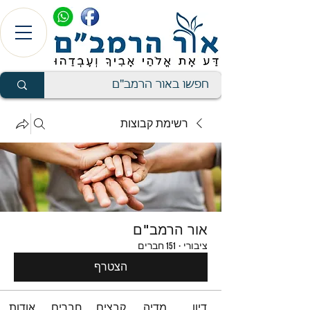
רשימת קבוצות
אור הרמב"ם
ציבורי
·
151 חברים
הצטרף
דיון
מדיה
קבצים
חברים
אודות