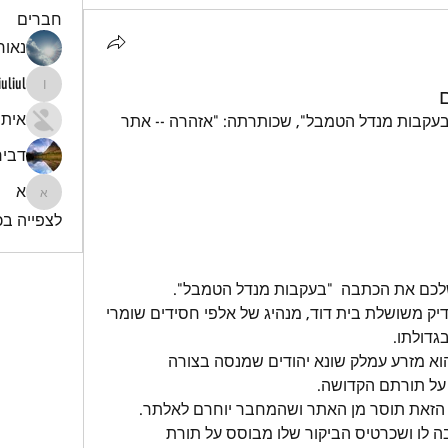
חברים
נאור 
iuliul
ם
iuliul
איתי
קיבלתי במייל תגובה על המאמר: "בעקבות מנדל הטמבל", שכותרתה: "אזהרה -- אתר 
דביר
א
א
לצפייה בכל
לכם את הכתבה  "בעקבות מנדל הטמבל".
יהודי אינו יכול לכנות בשמות גנאי צדיק משושלת בית דוד, מנהיג של אלפי חסידים שומרי 
גדולתו.
לאור זאת, מסקנתי היא שהמחבר הוא מזרע עמלק שונא יהודים שמנסה בצורה 
על תורתם הקדושה.
 הזאת תוסר מן האתר ושהמחבר יוחרם לאלתר.
כך צריך לנהוג אתר שהיהדות חשובה לו ושכרטיס הביקור שלו מבוסס על תורת 