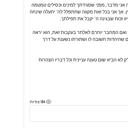
אני מניח שאתה כלל לא תבין על מה אני מדבר, מפני שסגידתך למינים וכסילים טמטמה 
את שכלך וכיבתה את מאורו לחלוטין. אך אני בכל זאת מקווה שתתפלל לה' יתעלה שינחה 
זו זכות שבגינה ה' יקבל את תפילתך.
המאמר האמיתי לא יוסר מן האתר, ואם המחבר יוחרם לאלתר בעקבות זאת, הוא יראה 
זאת לכבוד גדול. כך צריך לנהוג אדם שהיהדות חשובה לו ושתורתו נשענת על דרך 
אם יורשה לי להוסיף ולהעיר, מר יצ"ק לא הביא שום טענה עניינית וכל דבריו הצהרות 
104 צפיות