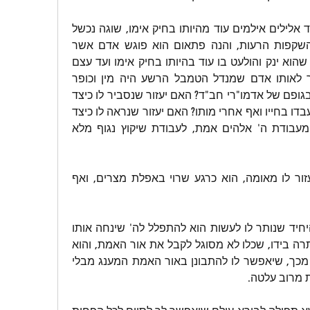
כך הוא יצ"ק שלנו, הוא עובד אלילים אילמים עוד מהיותו בחיק אימו, שוגה נכשל 
ונחבל באפלת המידות וההשקפות הרעות, והנה פתאום הוא פוגש אדם אשר 
שובר לנגד עיניו את כל מה שהוא ינק והולעט בו עוד בהיותו בחיק אימו ועד עצם 
היום הזה! האם יעזור לומר לאותו אדם שמנדל הטמבל הרשע היה מין וכופר 
שסבר שאלהים "מתלבש" בגופם של אדמו"רי חב"ד? האם יעזור שנסביר לו כיצד 
מנדל הרשע התעה רבים לעבדו בחייו ואף אחרי מותו? האם יעזור שנראה לו כיצד 
מנדל הרשע הסית והדיח מעבודת ה' אלהים אמת, לעבודת שיקוץ נגוף מלא 
ובכן, התשובה היא שלא יעזור לו מאומה, הוא כרגע שרוי באפלת מצרים, ואף 
ולכן אמרתי לעיל שהדבר היחיד שנותר לו לעשות הוא להתפלל לה' שינחה אותו 
לדרך האמת. רק תפילה נותרה בידו, שכלו לא מסוגל לקבל את אור האמת, והוא 
זקוק לסיוע אלהי, לא פחות מכך, שיאפשר לו להתבונן באור האמת המענג מבלי 
ות מרוב עלטה.