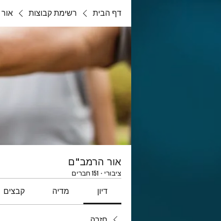
דף הבית
רשימת קבוצות
אור 
אור הרמב"ם
ציבורי
·
151 חברים
דיון
מדיה
קבצים
חזרה