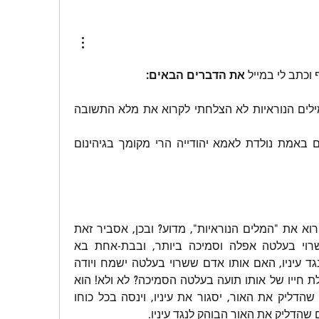
 וכתב לי במייל 
את הדברים הבאים:
למעשה, מרוב זעזוע על המילים הנוראיות לא הצלחתי לקרוא את מלא התשובה 
אני בטוח בדבר אחד – אם באמת נולדת לאמא יהודייה הרי מקומך בגיהינום 
מר יצ"ק לא היה מסוגל לקרוא את "המלים הנוראיות", מדוע? ובכן, אסביר זאת 
באמצעות משל לאדם ששרוי בעלטה אפלה וסמיכה ביותר, ובבת-אחת בא 
מישהו ומדליק אור בוהק כנגד עיניו, האם אותו אדם ששרוי בעלטה ישמח ויודה 
לאותו אדם שהאיר את אפלת חייו של אותו תועה בעלטה הסמיכה? לא ולא! הוא 
יזעק ויקלל את אותו האדם שהדליק את האור, יסגור את עיניו, וינסה בכל כוחו 
שהדליק את האור הבוהק לנגד עיניו.