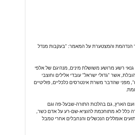
הצטערתי אך לא נדהמתי מתגובתך הנדהמת והמצטערת על המאמר: "בעקבות מנדל 
יהודי אמיתי חייב לכנות בשמות של גנאי רשע מרושע משושלת מינים, מנהיגם של אלפי 
עובדי אלילים שומרי תורת מינות מהובלת, אשר "גדולי ישראל" עובדי אלילים וחוצבי 
התורה, חברו יחדיו להכיר ב"גדולתו", מפני שהדבר משרת אינטרסים כלכליים, פוליטיים 
מת.
לאור זאת, מסקנתי היא שאתה בור ועם הארץ, גם בהלכות התורה-שבעל-פה וגם 
במחשבת ישראל, אשר מנסה בצורה כלל לא מתוחכמת להוציא-שם-רע על אדם כשר, 
אשר מבקש להאיר את עיניהם של תועים אומללים הנכשלים והנחבלים אחרי טמבל 