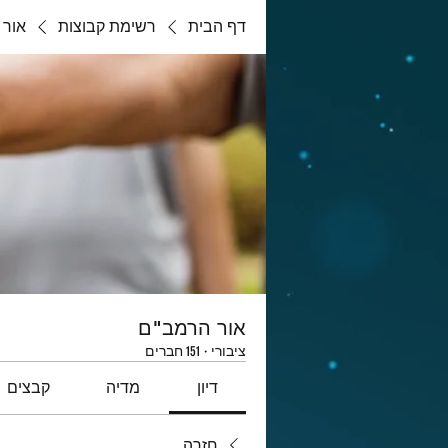
דף הבית
רשימת קבוצות
אור 
אור הרמב"ם
ציבורי
·
151 חברים
דיון
מדיה
קבצים
חזרה