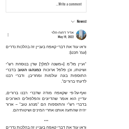
Write a comment...
Newest
אדיר דחוח-הלוי
May 19, 2022
וראו עוד את דברי קאפח בעניין זה בהלכות נדרים 
(עמ' תכט):
"ועיין מל"מ [=משנה למלך] שדן בנוסחת רש"י 
ושיטתו, וכן פלפל ארוכות 
כמנהגו הטוב
 בדברי 
התוספות בונה עולמות ומחריבן. ודברי רבנו 
לדעתי ברורים".
ואף-על-פי שקאפח מודה שדברי רבנו ברורים, 
עדיין הוא אומר שהדיונים והפלפולים הארוכים 
בדברי רש"י והתוספות הם "מנהג טוב" – ארור 
יהיה שהתעה אותנו אחרי המינים ושיטותיהם.
***
וראו עוד את דברי קאפח בעניין זה בהלכות נדרים 