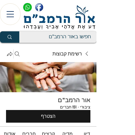
רשימת קבוצות
אור הרמב"ם
ציבורי
·
151 חברים
הצטרף
דיון
מדיה
קבצים
חברים
אודות