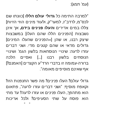
(עמ' תמג):
"למרבה התימה כל 
גדולי עולם הללו 
[כוונתו שם 
לכס"מ, לרדב"ז, למער"ק, ולעוד מינים הוזי הזיות] 
צללו במים אדירים 
והעלו פנינים בידם,
 אך אינן 
נשבצות [הפנינים הללו שהם העלו] במשבצות 
שיצק רבנו, או שהן [=הפנינים שהעלו המינים] 
גדולים מדאי או שהם קטנים מדי. ושני דברים 
עזרו לרעה: שינויי הנוסחאות בלשון הגמ' ושינויי 
הנוסחים בלשון רבנו [...] ואסיים הלכה 
ברורה-עמומה זו בדברי הרד"ע הקצרים [האמנם?] 
אף שאינם מוסיפים מאומה".
גדולי עולם? העלו פנינים? מה פשר החנפנות הזו? 
וקאפח מוסיף: "ושני דברים עזרו לרעה", פתאום 
הוא מתהפך, העלו פנינים או עזרו לרעה? עד מתי 
הוא פוסח על שתי הסעיפים? ולכל אריכות 
הדברים הוא מוסיף את דברי הרד"ע "אף שאינם 
מוסיפים מאומה", אז למה להוסיפם? כמו כן, 13 
השורות העקושות של הרד"ע בכתב צפוף קטן 
ועילג זה בגדר "דברים קצרים"?
Like