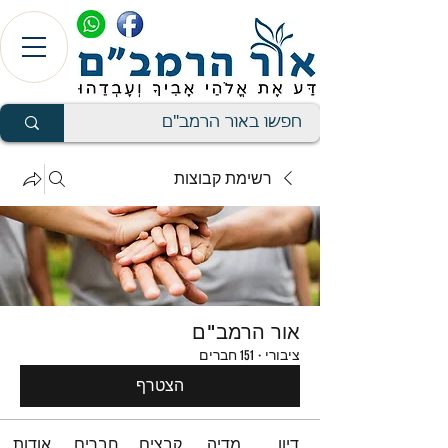
רשימת קבוצות
אור הרמב"ם
ציבורי
·
151 חברים
הצטרף
דיון
מדיה
קבצים
חברים
אודות