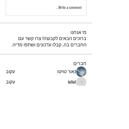
Write a comment...
מי אנחנו
ברוכים הבאים לקבוצה! צרו קשר עם
החברים בה, קבלו עדכונים ושתפו מדיה.
חברים
נאור טויטו
עקוב
iuliul
עקוב
iuliul
איתיאל קורח
עקוב
דביר
עקוב
א
עקוב
א
לצפייה בכל החברים (151)