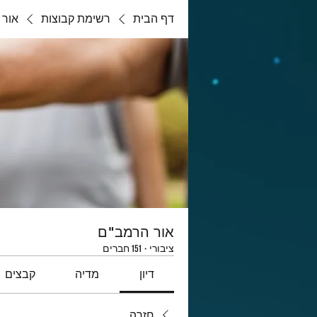
דף הבית
רשימת קבוצות
אור 
אור הרמב"ם
ציבורי
·
151 חברים
דיון
מדיה
קבצים
חזרה