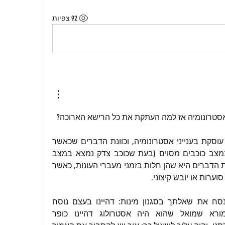
92 צפיות
אסטרונומיה אז למה העתקת את כל הרישא הארוכה?
כמו כן, להבנתי גם הסיפא עוסקת בענייני אסטרונומיה, וכוונת הדברים שכאשר 
תקופות ניסן וטבת חלות במצב כוכבים מסוים (בעת שכוכב צדק נמצא במצב 
כלשהו בשמים), אז משמעות הדברים היא שהן חלות בזמני מעברי העונות, כאשר 
ערות או יובש קיצוני.
ויתרה מכולן, איך העזת לנסח את שאלתך בסגנון מינות: דהיינו בעצם נוסח 
שאלתך הטלת דופי באמורא שמואל שהוא היה אסטרולוג דהיינו כופר 