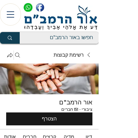
רשימת קבוצות
אור הרמב"ם
ציבורי
·
151 חברים
הצטרף
דיון
מדיה
קבצים
חברים
אודות