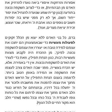
אסורות והרחקות איסורי ביאה נועדו להרחיק את 
האדם מן הבהמיות), או כדי לצרוב השקפה נכונה 
בתודעה (כגון קרית שמע שנועדה להנחיל את יסוד 
ייחוד השם, אך לא רק מפני שיש בה יסודות 
חשובים נוספים כמו: אהבת ה' ויראתו, שכר ועונש, 
זכירת יציאת מצרים, ועוד).
ברם, כל בני האדם ללא יוצא מן הכלל זקוקים 
לפעולות מעשיות 
כדי שבאמצעותן הם יחנכו את 
עצמם למידה טובה או יעוררו את עצמם להשקפה 
נכונה. לפיכך, מן ההכרח היה לקבוע מצוות 
מעשיות רבות, כגון הנחת תפילין, וזאת כדי לעורר 
את האדם להשקפות נכונות. אין די באמירה. אלא, 
יש הכרח בעשייה, מפני שבה האדם צורב לעצמו 
את ההשקפה או המידה באופן הטוב ביותר. 
לדוגמה: בעצם הנחת התפילין על הראש האדם 
מחנך את עצמו להפנות את מחשבתו ולזכור את 
ה' יתעלה בכל דרכיו, ובהנחתם על הזרוע כנגד 
הלב האדם מחנך את עצמו לרתום את כל כוחות 
גופו לעבודת ה' בכל כוחו ובכל נפשו (שהרי הלב 
הוא מקור החיים לכל הגוף).