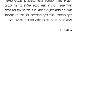
ואם יורשה לי להוסיף משל מהעולם הצבאי: כאשר 
חייל עושה טעות הוא נענש עליה בריצה סביב 
המאהל לדוגמה, ואז נוהגים לומר לו: אם לא נכנס 
דרך הראש ייכנס דרך הרגליים. כלומר, באמצעות 
פעולת הריצה מוסר ההשכל חודר היטב לתודעה.
בהצלחה.
Like
Show more comments
מי אנחנו
ברוכים הבאים לקבוצה! צרו קשר עם
החברים בה, קבלו עדכונים ושתפו מדיה.
חברים
נאור טויטו
עקוב
iuliul
עקוב
iuliul