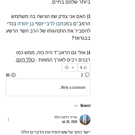
ביותר שלהם בחיים.
3) האם אני צודק שזו הגישה בה משתמש 
הרמב"ם 
במכתבו לרבי יוסף בן יהודה 
בכדי 
להסביר את התנהגותו של 
ה
רב השֵׁ
ד
 הרשע 
בבגדאד? 
4) אולי גם הרא
ב"
ד היה כזה, ממש כמו 
רבנים רבים לאורך המאות - 
כולל היום
.
0
85
2
Write a comment...
Newest
אדיר דחוח-הלוי
Jul 20, 2020
יישר כוחך על ששיתפת את הדברים הללו 