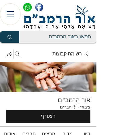
רשימת קבוצות
אור הרמב"ם
ציבורי
·
151 חברים
הצטרף
דיון
מדיה
קבצים
חברים
אודות