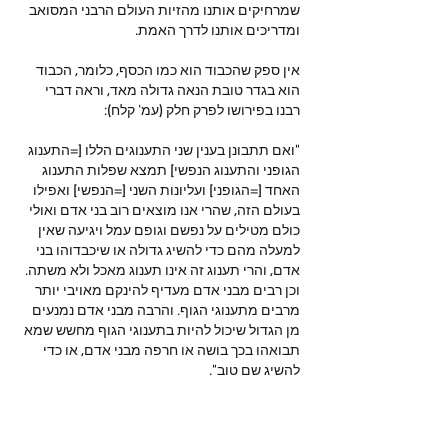
שמרחיקים אותנו מהזיות העולם הרבני המסואב 
ומדריכים אותנו לדרך האמת.
אין ספק שהכבוד הוא כמו הכסף, כלומר, הכבוד 
הוא בגדר טובת הנאה גדולה מאד, וראה דברי 
רבנו בפירושו לפרק חלק (עמ' קלח):
"ואם תתבונן בענין שני התענוגים הללו [=התענוג 
הגופני והתענוג הנפשי] תמצא שפלות התענוג 
האחד [=הגופני] ועליונות השני [=הנפשי] ואפילו 
בעולם הזה, שהרי אנו מוצאים רוב בני אדם ואולי 
כולם מטילים על נפשם וגופם עמל ויגיעה שאין 
למעלה מהם כדי להשיג גדולה או שיכבדוהו בני 
אדם, והרי תענוג זה אינו תענוג מאכל ולא משתה. 
וכן רבים מבני אדם מעדיף להינקם מאויבי יותר 
מרבים מתענוגי הגוף. והרבה מבני אדם נמנעים 
מן הגדול שיכול להיות בתענוגי הגוף מחשש שמא 
תבואהו בכך בושה או חרפה מבני אדם, או כדי 
להשיג שם טוב".
עוד כותב רבנו שם (עמ' קלה):