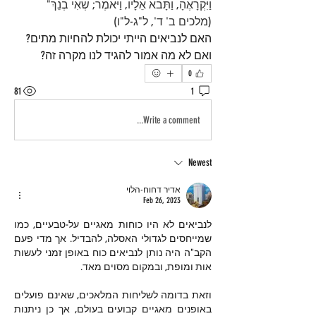
וַיִּקְרָאֶהָ, וַתָּבֹא אֵלָיו, וַיֹּאמֶר; שְׂאִי בְנֵךְ" 
(מלכים ב' ד', ל"ג-ל"ו)
האם לנביאים הייתי יכולת להחיות מתים? 
ואם לא מה אמור להגיד לנו מקרה זה?
0
81
1
Write a comment...
Newest
אדיר דחוח-הלוי
Feb 26, 2023
לנביאים לא היו כוחות מאגיים על-טבעיים, כמו 
שמייחסים לגדולי האסלה, להבדיל. אך מדי פעם 
הקב"ה היה נותן לנביאים כוח באופן זמני לעשות 
אות ומופת, ובמקום מסוים מאד.
וזאת בדומה לשליחות המלאכים, שאינם פועלים 
באופנים מאגיים קבועים בעולם, אך כן ניתנות 