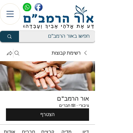
רשימת קבוצות
אור הרמב"ם
ציבורי
·
151 חברים
הצטרף
דיון
מדיה
קבצים
חברים
אודות