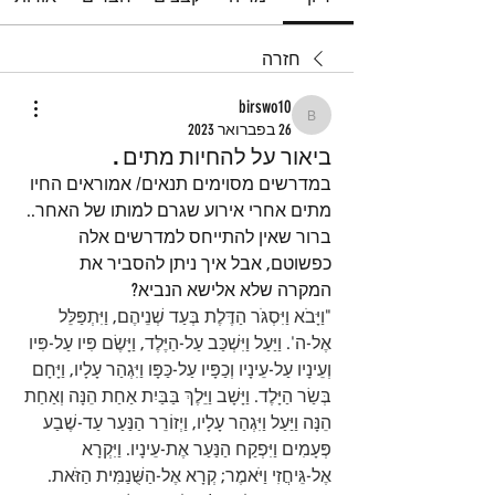
חזרה
birswo10
birswo10
26 בפברואר 2023
ביאור על להחיות מתים .
במדרשים מסוימים תנאים/ אמוראים החיו 
מתים אחרי אירוע שגרם למותו של האחר..
ברור שאין להתייחס למדרשים אלה 
כפשוטם, אבל איך ניתן להסביר את 
המקרה שלא אלישא הנביא?
"וַיָּבֹא וַיִּסְגֹּר הַדֶּלֶת בְּעַד שְׁנֵיהֶם, וַיִּתְפַּלֵּל 
אֶל-ה'. וַיַּעַל וַיִּשְׁכַּב עַל-הַיֶּלֶד, וַיָּשֶׂם פִּיו עַל-פִּיו 
וְעֵינָיו עַל-עֵינָיו וְכַפָּיו עַל-כַּפָּו וַיִּגְהַר עָלָיו, וַיָּחָם 
בְּשַׂר הַיָּלֶד. וַיָּשָׁב וַיֵּלֶךְ בַּבַּיִת אַחַת הֵנָּה וְאַחַת 
הֵנָּה וַיַּעַל וַיִּגְהַר עָלָיו, וַיְזוֹרֵר הַנַּעַר עַד-שֶׁבַע 
פְּעָמִים וַיִּפְקַח הַנַּעַר אֶת-עֵינָיו. וַיִּקְרָא 
אֶל-גֵּיחֲזִי וַיֹּאמֶר; קְרָא אֶל-הַשֻּׁנַמִּית הַזֹּאת. 