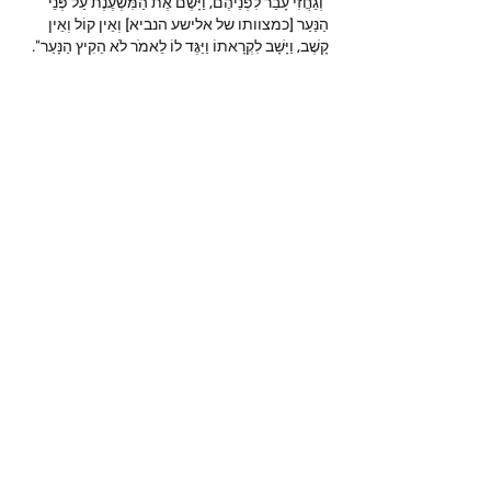
"וְגֵחֲזִי עָבַר לִפְנֵיהֶם, וַיָּשֶׂם אֶת הַמִּשְׁעֶנֶת עַל פְּנֵי 
הַנַּעַר [כמצוותו של אלישע הנביא] וְאֵין קוֹל וְאֵין 
קָשֶׁב, וַיָּשָׁב לִקְרָאתוֹ וַיַּגֶּד לוֹ לֵאמֹר לֹא הֵקִיץ הַנָּעַר".
Like
מי אנחנו
ברוכים הבאים לקבוצה! צרו קשר עם
החברים בה, קבלו עדכונים ושתפו מדיה.
חברים
נאור טויטו
עקוב
iuliul
עקוב
iuliul
איתיאל קורח
עקוב
דביר
עקוב
א
עקוב
א
לצפייה בכל החברים (151)