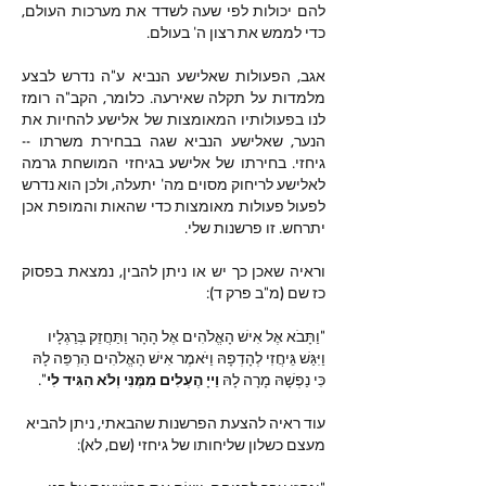
להם יכולות לפי שעה לשדד את מערכות העולם, 
כדי לממש את רצון ה' בעולם.
אגב, הפעולות שאלישע הנביא ע"ה נדרש לבצע 
מלמדות על תקלה שאירעה. כלומר, הקב"ה רומז 
לנו בפעולותיו המאומצות של אלישע להחיות את 
הנער, שאלישע הנביא שגה בבחירת משרתו -- 
גיחזי. בחירתו של אלישע בגיחזי המושחת גרמה 
לאלישע לריחוק מסוים מה' יתעלה, ולכן הוא נדרש 
לפעול פעולות מאומצות כדי שהאות והמופת אכן 
יתרחש. זו פרשנות שלי.
וראיה שאכן כך יש או ניתן להבין, נמצאת בפסוק 
כז שם (מ"ב פרק ד):
"וַתָּבֹא אֶל אִישׁ הָאֱלֹהִים אֶל הָהָר וַתַּחֲזֵק בְּרַגְלָיו 
וַיִּגַּשׁ גֵּיחֲזִי לְהָדְפָהּ וַיֹּאמֶר אִישׁ הָאֱלֹהִים הַרְפֵּה לָהּ 
כִּי נַפְשָׁהּ מָרָה לָהּ 
וַייָ הֶעְלִים מִמֶּנִּי וְלֹא הִגִּיד לִי
".
עוד ראיה להצעת הפרשנות שהבאתי, ניתן להביא 
מעצם כשלון שליחותו של גיחזי (שם, לא): 