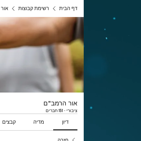
דף הבית
רשימת קבוצות
אור 
אור הרמב"ם
ציבורי
·
151 חברים
דיון
מדיה
קבצים
חזרה