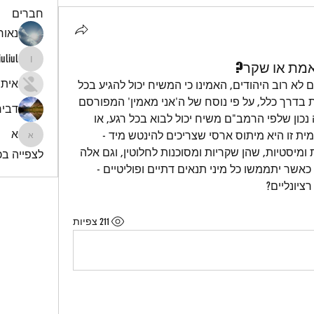
חברים
נאור 
iuliul
אמת או שקר?
iuliul
איתי
במשך מאות שנים, יהודים רבים, אם לא רוב היהודים, האמינו כי המשיח יכול להגיע בכל 
רגע. האמונה הרווחת הזאת מוצדקת בדרך כלל, על פי נוסח של ה'אני מאמין' המפורסם 
דביר
- שהרמב"ם עצמו לא כתב. האם זה נכון שלפי הרמב"ם משיח יכול לבוא בכל רגע, או 
א
האם הרמב"ם סבור כי השקפה עממית זו היא מיתוס ארסי שצריכים להינטש מיד - 
א
מיתוס שמבוסס על עמדות פסיביות ומיסטיות, שהן שקריות ומסוכנות לחלוטין, וגם אלה 
לצפייה בכל
יש לדחותן מיד, וכי המשיח יבוא רק כאשר יתממשו כל מיני תנאים דתיים ופוליטיים - 
ציונליים?
211 צפיות