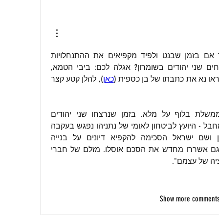
מה ביבי הבבון היה אומר אם בזמן שבנט ולפיד מקפיאים את ההתנחלויות 
לארבעה חודשים, היו נרצחים שני יהודים בשומרון? אגלה לכם: ביבי הטמא, 
ראו נא את כתבתו של בן כספית (
כאן
), להלן קטע קצר 
"ממשלת ימין על מלא? ממשלת בלוף על מלא. בזמן שנרצחו שני יהודים 
בחווארה, בדם קר על ידי מחבל - היועץ לביטחון לאומי של נתניהו נפגש בעקבה 
עם שליחיו של אבו מאזן ושם ישראל הסכימה להקפיא דיונים על בנייה 
בהתנחלויות ל-4 חודשים, וגם אשררו מחדש את הסכם אוסלו. מזלם של חברי 
ה של עצמם".
Show more comment