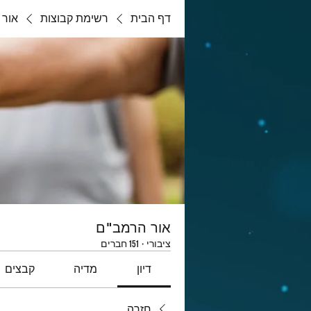
דף הבית
רשימת קבוצות
אור 
אור הרמב"ם
ציבורי
·
151 חברים
דיון
מדיה
קבצים
חזרה