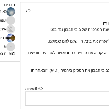
חברים
נאור 
iuliul
תו
iuliul
איתי
ה המרכזית של ביבי הבבון נגד בנט.
דביר
עריץ את ביבי, ה' ישלם להם כגמולם.
א
א
אגב, היום ביבי התחייב לירדנים שהוא יקפיא את הבנייה בהתנחלויות לארבעה חודשים... 
לצפייה בכל
אנא ה', הושיעה נא את עמך וקיים בביבי הבבון את הפסוק בירמיה (יז, יא): "ובאחריתו 
65 צפיות