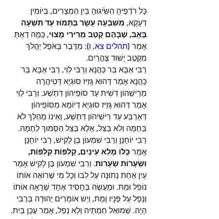
כָּל רֹדְפֶיהָ הִשִֹּׂיגוּהָ בֵּין הַמְצָרִים, בְּיוֹמִין 
דְּעָקָא, 
מִשִּׁבְעָה עָשָׂר בְּתַמּוּז עַד תִּשְׁעָה 
בְּאָב, שֶׁבָּהֶם קֶטֶב מְרִירִי מָצוּי
, כְּמָה דְאַתְּ 
אָמַר 
(תהלים צא, ו)
: מִדֶּבֶר בָּאֹפֶל יַהֲלֹךְ 
מִקֶּטֶב יָשׁוּד צָהֳרָיִם. 
רַבִּי אַבָּא בַּר כַּהֲנָא וְרַבִּי לֵוִי, רַבִּי אַבָּא בַּר 
כַּהֲנָא אָמַר דְּהוּא גָּזֵיז סוּגְיָא דְּטִיהֲרָה 
מֵרֵישֵׁהוֹן דְּשִׁית עַד סוֹפֵיהוֹן דִּתְשַׁע. וְרַבִּי לֵוִי 
אָמַר דְּהוּא גָּזֵיז סוּגְיָא דְיוֹמָא מִסּוֹפֵיהוֹן 
דְּאַרְבַּע עַד רֵישֵׁיהוֹן דִּתְשַׁע, וְאֵינוֹ מְהַלֵּךְ לֹא 
בַּחַמָּה וְלֹא בַּצֵּל, אֶלָּא בַּצֵּל הַסָּמוּךְ לַחַמָּה. 
רַבִּי יוֹחָנָן וְרַבִּי שִׁמְעוֹן בֶּן לָקִישׁ, רַבִּי יוֹחָנָן 
אָמַר 
כֻּלּוֹ מָלֵא עֵינַיִם, קְלִפּוֹת קְלִפּוֹת, 
וּשְׂעָרוֹת שְׂעָרוֹת
. וְרַבִּי שִׁמְעוֹן בֶּן לָקִישׁ אָמַר 
עַיִן אַחַת נְתוּנָה עַל לִבּוֹ וְכָל מִי שֶׁרוֹאֶה אוֹתוֹ 
נוֹפֵל וּמֵת. וּמַעֲשֶׂה בְּחָסִיד אֶחָד שֶׁרָאָה אוֹתוֹ 
וְנָפַל עַל פָּנָיו וָמֵת, וְיֵשׁ אוֹמְרִים יְהוּדָה בְּרַבִּי 
הָיָה. שְׁמוּאֵל חַמְתֵיה וְלָא נְפַל, אָמַר עֲכָן בַּיִת. 