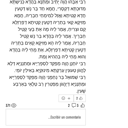
רַבִּי אַבָּהוּ הֲוָה יָתֵיב וּמַתְנָא בַּהֲדָא כְּנִישְׁתָּא 
מִדּוּכְתָּא דְּקֵסָרִי, חֲמָא חַד בַּר נָשׁ דְּטָעֵין 
חֲדָא קְטִיתָא וַאֲזַל לְמִימְחֵי חַבְרֵיהּ, חֲמָא 
מַזִּיקָא קָאי בַּתְרֵיהּ דְּטָעֵין קְטֵיתָא דְפַרְזְלָא 
קָם וּצְרִיחַ, אֲמַר לֵיהּ מָה אַתְּ בָּעֵי קְטֵיל 
חַבְרָיךְ. אֲמַר לֵיהּ בַּהֲדָא בַּר נָשׁ קְטִיל 
חַבְרֵיהּ, אֲמַר לֵיהּ הָא מַזִּיקָא קָאֵים בַּתְרֵיהּ 
דְּטָעֵין קְטֵיתָא דְפַרְזְלָא, אַתְּ מָחֵי לֵיהּ בַּהֲדָא 
וְהוּא מָחֵי לֵיהּ בְּהַהִיא וָמֵת. 
רַבִּי יוֹחָנָן הֲוָה מְפַקַּד לְסַפְרַיָיא וּמַתְנְנַיָּא דְּלָא 
לֶהֱווֹן טְעוּנִין עַרְקְתָא מִינוּקַיָּא בְּאִילֵין יוֹמֵי. 
רַבִּי שְׁמוּאֵל בַּר נַחְמָנִי הֲוָה מְפַקַּד לְסַפְרַיָּיא 
וּמַתְנְנַיָּא דְּיֶהֱווֹן מְפַטְּרִין רַב טְלָאֵי בְּאַרְבַּע 
שָׁעִין.
2
371
2
3
Escribir un comentario...