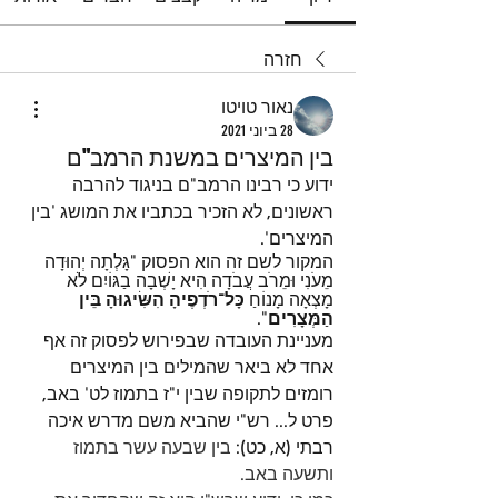
חזרה
נאור טויטו
28 ביוני 2021
בין המיצרים במשנת הרמב"ם
ידוע כי רבינו הרמב"ם בניגוד להרבה 
ראשונים, לא הזכיר בכתביו את המושג 'בין 
המיצרים'.
המקור לשם זה הוא הפסוק "גָּלְתָה יְהוּדָה 
מֵעֹנִי וּמֵרֹב עֲבֹדָה הִיא יָשְׁבָה בַגּוֹיִם לֹא 
מָצְאָה מָנוֹחַ 
כָּל־רֹדְפֶיהָ הִשִּׂיגוּהָ בֵּין 
הַמְּצָרִים
".
מעניינת העובדה שבפירוש לפסוק זה אף 
אחד לא ביאר שהמילים בין המיצרים 
רומזים לתקופה שבין י"ז בתמוז לט' באב, 
פרט ל... רש"י שהביא משם מדרש איכה 
רבתי (א, כט): 
בין שבעה עשר בתמוז 
ותשעה באב.