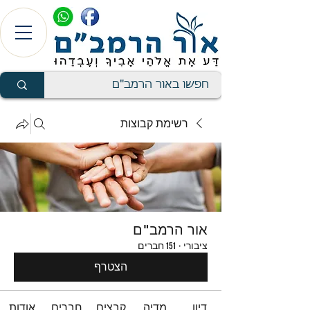
רשימת קבוצות
אור הרמב"ם
ציבורי
·
151 חברים
הצטרף
דיון
מדיה
קבצים
חברים
אודות