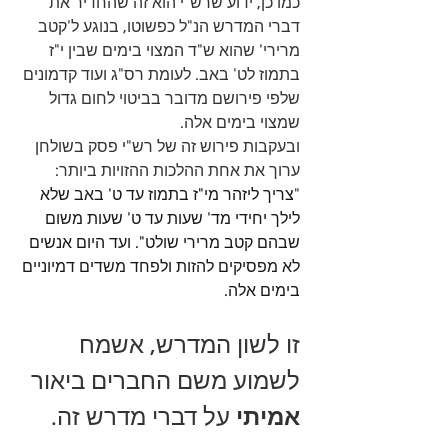
כמו כן, ידוע שרש"י הוא זה שהחדיר את 
דברי המדרש הנ"ל כפשוטו, בנוגע ל'קטב 
מרירי' שהוא ש"ד המצוי בימים שבין י"ז 
בתמוז לט' באב. לעומת רס"ג ועוד קדמונים 
שלפי פירושם מדובר בביטוי לחום גדול 
שמצוי בימים אלה.
ובעקבות פירוש זה של רש"י פסק בשולחן 
ערוך את אחת ההלכות ההזויות ביותר: 
"
צריך ליזהר מי"ז בתמוז עד ט' באב שלא 
לילך יחידי מד' שעות עד ט' שעות משום 
שבהם קטב מרירי שולט". ועד היום אנשים 
לא מפסיקים להזות ולפחד משדים דמיוניים 
בימים אלה.
זו לשון המדרש, אשמח 
לשמוע משם החברים ביאור 
אמיתי
 על דברי מדרש זה.