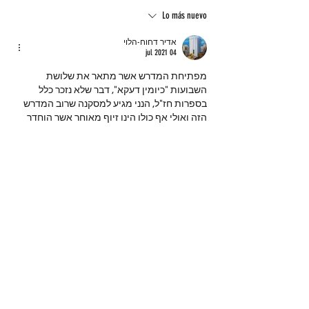
Lo más nuevo
אדיר דחוח-הלוי
04 jul 2021
מפתיחת המדרש אשר מתאר את שלושת 
השבועות "כיומין דעקא", דבר שלא נזכר כלל 
בספרות חז"ל, הנני מגיע למסקנה שרוב המדרש 
הזה ואולי אף כולו הינו זיוף מאוחר אשר הוחדר 
בשקר לספרות חז"ל.
אם אכן היה מדובר בימים של סכנה, היינו מוצאים 
לכך ביטוי בהלכה, כי חמירא סכנתא מאיסורא, 
כידוע. אין זה אלא שמדובר בדברי הבל שמאן דהו 
מן המינים הקדמונים החדיר לתוך המדרש, ואולי 
אף עשו זאת בימי רש"י, כדי להראות שיש לדבריו 
מקור קדום כביכול. וכבר ראיתי דוגמאות לכך 
בעבודתי על רש"י.
Me gusta
Ver más comentarios