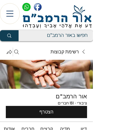
רשימת קבוצות
אור הרמב"ם
ציבורי
·
151 חברים
הצטרף
דיון
מדיה
קבצים
חברים
אודות