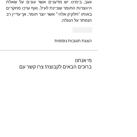
אגב, בימינו יש מדענים אשר עונים על שאלת 
היווצרות החומר שציינת לעיל, ואף ערכו מחקרים 
באותו "חלקיק אלהי" אשר יוצר חומר, אך עדיין רב 
הנסתר על הנגלה.
לייק
הצגת תגובות נוספות
מי אנחנו
ברוכים הבאים לקבוצה! צרו קשר עם
החברים בה, קבלו עדכונים ושתפו מדיה.
חברים
נאור טויטו
עקוב
iuliul
עקוב
iuliul
איתיאל קורח
עקוב
דביר
עקוב