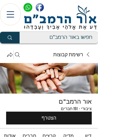
רשימת קבוצות
אור הרמב"ם
ציבורי
·
151 חברים
הצטרף
דיון
מדיה
קבצים
חברים
אודות