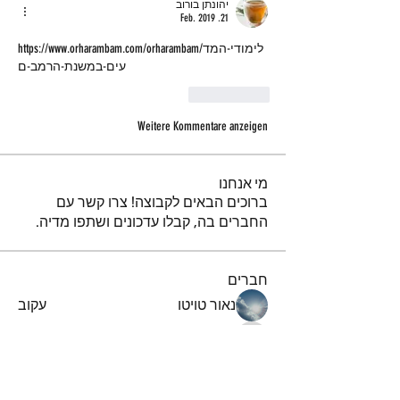
יהונתן בורוב
21. Feb. 2019
https://www.orharambam.com/orharambam/לימודי-המד
עים-במשנת-הרמב-ם 
Gefällt mir
Weitere Kommentare anzeigen
מי אנחנו
ברוכים הבאים לקבוצה! צרו קשר עם
החברים בה, קבלו עדכונים ושתפו מדיה.
חברים
נאור טויטו
עקוב
iuliul
עקוב
iuliul
איתיאל קורח
עקוב