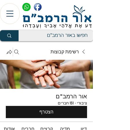
רשימת קבוצות
אור הרמב"ם
ציבורי
·
151 חברים
הצטרף
דיון
מדיה
קבצים
חברים
אודות