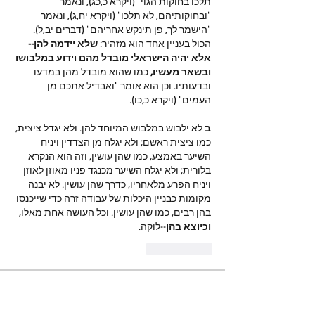
תלכו בחוקות הגוי" (ויקרא כ,כג), ונאמר 
"ובחוקותיהם, לא תלכו" (ויקרא יח,ג), ונאמר 
"הישמר לך, פן תינקש אחריהם" (דברים יב,ל). 
הכול בעניין אחד הוא מזהיר: 
שלא יידמה להן--
אלא יהיה הישראלי מובדל מהם וידוע במלבושו 
ובשאר מעשיו,
 כמו שהוא מובדל מהן במדעו 
ובדעותיו. וכן הוא אומר "ואבדיל אתכם מן 
העמים" (ויקרא כ,כו).
ב
 לא ילבוש במלבוש המיוחד להן. ולא יגדל ציצית, 
כמו ציצית ראשם; ולא יגלח מן הצדדין ויניח 
השיער באמצע, כמו שהן עושין, וזה הוא הנקרא 
בלורית; ולא יגלח השיער מכנגד פניו מאוזן לאוזן 
ויניח הפרע מלאחריו, כדרך שהן עושין. לא יבנה 
מקומות כבניין היכלות של עבודה זרה כדי שייכנסו 
בהן רבים, כמו שהן עושין. וכל העושה אחת מאלו, 
וכיוצא בהן
--לוקה.
いいね！
מי אנחנו
ברוכים הבאים לקבוצה! צרו קשר עם