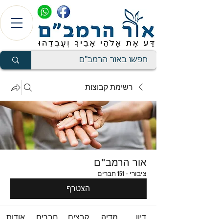
רשימת קבוצות
אור הרמב"ם
ציבורי
·
151 חברים
הצטרף
דיון
מדיה
קבצים
חברים
אודות