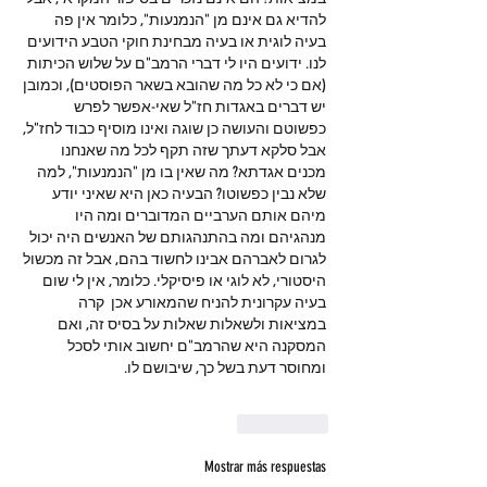
להדיא גם אינם מן "הנמנעות", כלומר אין פה 
בעיה לוגית או בעיה מבחינת חוקי הטבע הידועים 
לנו. ידועים היו לי דברי הרמב"ם על שלוש הכיתות 
(אם כי לא כל מה שהובא בשאר הפוסטים), וכמובן 
יש דברים באגדות חז"ל שאי-אפשר לפרש 
כפשוטם והעושה כן שוגה ואינו מוסיף כבוד לחז"ל, 
אבל סלקא דעתך שזה תקף לכל מה שאנחנו 
מכנים אגדתא? מה שאין בו מן "הנמנעות", למה 
שלא נבין כפשוטו? הבעיה כאן היא שאיני יודע 
מיהם אותם הערביים המדוברים ומה היו 
מנהגיהם ומה בהתנהגותם של האנשים היה יכול 
לגרום לאברהם אבינו לחשוד בהם, אבל זה מכשול 
היסטורי, לא לוגי או פיסיקלי. כלומר, אין לי שום 
בעיה עקרונית להניח שהמאורע אכן  קרה 
במציאות ולשאלות שאלות על בסיס זה, ואם 
המסקנה היא שהרמב"ם יחשוב אותי לסכל 
ומחוסר דעת בשל כך, שיבושם לו. 
Me gusta
Mostrar más respuestas