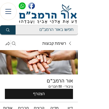
רשימת קבוצות
אור הרמב"ם
ציבורי
·
151 חברים
הצטרף
דיון
מדיה
קבצים
חברים
אודות