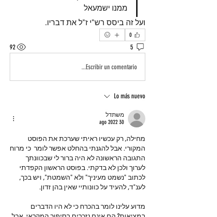
ממנו ישמעאל
ועל זה ביסס רש"י ז"ל את דבריו. 
0
92
5
Escribir un comentario...
Lo más nuevo
משתדל
30 ago 2022
מחילה, רק עכשיו ראיתי שערכת את הפוסט 
המקורי. אבל להגנתי בהחלט אפשר לומר  כי מרוח 
התגובה הראשונה לא היה ברור לי שבכוונתך 
לערוך ולכן לא בדקתי. בפוסט הראשון הקפדתי 
לכתוב "נשמט מעיניך" ולא "השמטת", ויש בכך, 
לענ"ד, להעיד על כוונותיי שאין בהן זדון. 
מדוע עלינו לומר בהכרח כי לא היו הדברים 
במציאות? הם אינם נזכרים בסיפור המקראי, אבל 