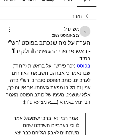
חזרה
משתדל
משתדל
29 באוגוסט 2022
הערה על מה שנכתב בפוסט 'רש"י
- ראש פרשני ההגשמה (חלק יב)'
בס"ד 
בפוסט 
נזכר פירש"י על בראשית (י"ח ד') 
שבו נאמר כי אברהם חשב את האורחים 
לערביים. כותב הפוסט סובר כי רש"י בדה 
עניין זה מליבו מפאת גזענותו. אך אין זה כך, 
אלא שנשמט מעיניו של כותב הפוסט מאמר 
רבי ינאי בגמרא (בבא מציעא פ"ו:): 
 אמר רבי ינאי ברבי ישמעאל אמרו 
לו וכי בערביים חשדתנו שהם 
משתחוים לאבק רגליהם כבר יצא 