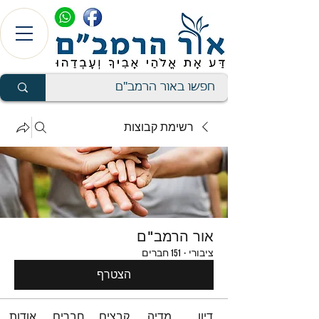
רשימת קבוצות
אור הרמב"ם
ציבורי
·
151 חברים
הצטרף
דיון
מדיה
קבצים
חברים
אודות