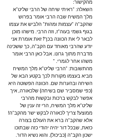
מהקישור: 
השאלה: "ראיתי שיחה של הרבי שליט"א 
מלך המשיח שבה הרבי אומר בפרוש 
שהקב"ה "עצמות ומהות" הלביש את עצמו 
בגוף גשמי בעוה"ז, וזה הרבי. מישהו מוכן 
לבאר לי את הכוונה בכך? זאת אומרת אני 
יודע שהרבי מאוחד עם הקב"ה, כך ששכינה 
מדברת מתוך גרונו. אבל כאן הרבי אומר 
משהו אחר לגמרי. "
מהתשובות: "הרבי שליט"א מלך המשיח 
מביא בעצמו מקורות לכך בקטע הבא של 
השיחה ובהערות שם. הכוונה הפשוטה היא 
(כפי שמסביר שם בשיחה) שלכאורה, איך 
אפשר לבקש ברכות ובקשות מהרבי 
שליט"א מלך המשיח, הרי זה ענין של 
ממוצע? צריך לכאורה לבקש ישר מהקב"ה! 
אלא שהקב"ה ברא את העולם בצורה 
כזאת, שבכל דור יהיה יהודי כזה שבתוכו 
ישכון הקב"ה (כביכול). והוא נשיא הדור. 