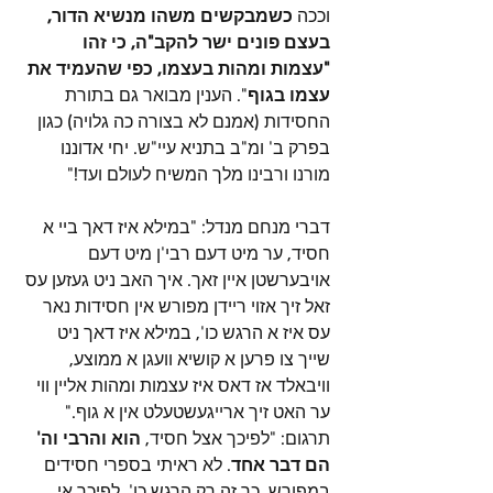
וככה 
כשמבקשים משהו מנשיא הדור, 
בעצם פונים ישר להקב"ה, כי זהו 
"עצמות ומהות בעצמו, כפי שהעמיד את 
עצמו בגוף
". הענין מבואר גם בתורת 
החסידות (אמנם לא בצורה כה גלויה) כגון 
בפרק ב' ומ"ב בתניא עיי"ש. יחי אדוננו 
מורנו ורבינו מלך המשיח לעולם ועד!"
דברי מנחם מנדל: "במילא איז דאך ביי א 
חסיד, ער מיט דעם רבי'ן מיט דעם 
אויבערשטן איין זאך. איך האב ניט געזען עס 
זאל זיך אזוי ריידן מפורש אין חסידות נאר 
עס איז א הרגש כו', במילא איז דאך ניט 
שייך צו פרען א קושיא וועגן א ממוצע, 
וויבאלד אז דאס איז עצמות ומהות אליין ווי 
ער האט זיך ארייגעשטעלט אין א גוף." 
תרגום: "לפיכך אצל חסיד, 
הוא והרבי וה' 
הם דבר אחד
. לא ראיתי בספרי חסידים 
במפורש, כך זה רק הרגש כו', לפיכך אי 