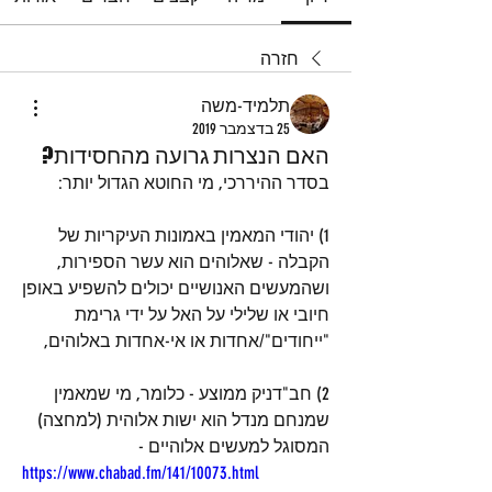
חזרה
תלמיד-משה
25 בדצמבר 2019
האם הנצרות גרועה מהחסידות?
בסדר ההיררכי, מי החוטא הגדול יותר: 
1) יהודי המאמין באמונות העיקריות של 
הקבלה - שאלוהים הוא עשר הספירות, 
ושהמעשים האנושיים יכולים להשפיע באופן 
חיובי או שלילי על האל על ידי גרימת 
"ייחודים"/אחדות או אי-אחדות באלוהים, 
2) חב"דניק ממוצע - כלומר, מי שמאמין 
שמנחם מנדל הוא ישות אלוהית (למחצה) 
המסוגל למעשים אלוהיים - 
https://www.chabad.fm/141/10073.html