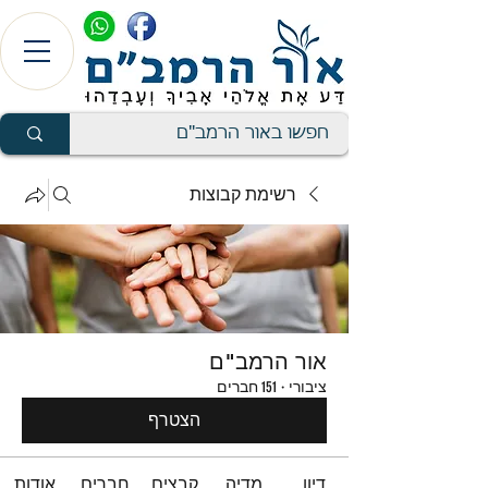
רשימת קבוצות
אור הרמב"ם
ציבורי
·
151 חברים
הצטרף
דיון
מדיה
קבצים
חברים
אודות