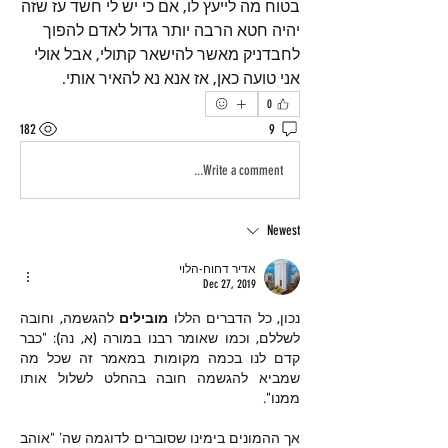
בטוח מה לייעץ לו, אם כי יש לי חשד עז שזה 
יהיה חטא הרבה יותר גדול לאדם להפוך 
לחבדניק מאשר להישאר קתולי, אבל אולי 
אני טועה כאן, אז אנא נא להאיר אותי.
0
182
9
Write a comment...
Newest
אדיר דחוח-הלוי
Dec 27, 2019
נכון, כל הדברים הללו 
מובילים 
להגשמה, וחובה 
לשללם, וכמו שאומר רבנו במורה (א, נה): "כבר 
קדם לנו בכמה מקומות במאמר זה שכל מה 
שמביא להגשמה חובה בהחלט לשלול אותו 
ממנו".
אך ההמונים בימינו שסוברים לדוגמה שה' "אוהב 