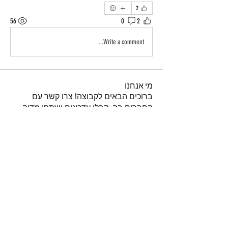
2
56
0
2
Write a comment...
מי אנחנו
ברוכים הבאים לקבוצה! צרו קשר עם
החברים בה, קבלו עדכונים ושתפו מדיה.
חברים
נאור טויטו
עקוב
iuliul
עקוב
iuliul
איתיאל קורח
עקוב
דביר
עקוב