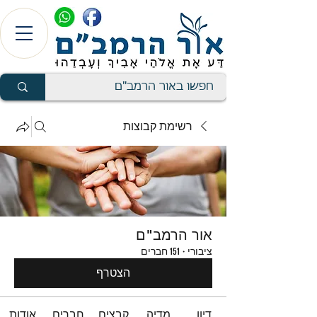
רשימת קבוצות
אור הרמב"ם
ציבורי
·
151 חברים
הצטרף
דיון
מדיה
קבצים
חברים
אודות