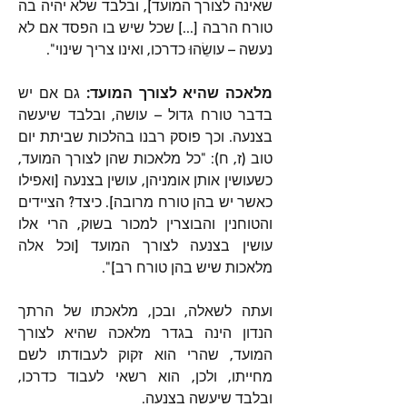
שאינה לצורך המועד], ובלבד שלא יהיה בה 
טורח הרבה [...] שכל שיש בו הפסד אם לא 
נעשה – עושֵׂהוּ כדרכו, ואינו צריך שינוי".
מלאכה שהיא לצורך המועד: 
גם אם יש 
בדבר טורח גדול – עושה, ובלבד שיעשה 
בצנעה. וכך פוסק רבנו בהלכות שביתת יום 
טוב (ז, ח): "כל מלאכות שהן לצורך המועד, 
כשעושין אותן אומניהן, עושין בצנעה [ואפילו 
כאשר יש בהן טורח מרובה]. כיצד? הציידים 
והטוחנין והבוצרין למכור בשוק, הרי אלו 
עושין בצנעה לצורך המועד [וכל אלה 
מלאכות שיש בהן טורח רב]".
ועתה לשאלה, ובכן, מלאכתו של הרתך 
הנדון הינה בגדר מלאכה שהיא לצורך 
המועד, שהרי הוא זקוק לעבודתו לשם 
מחייתו, ולכן, הוא רשאי לעבוד כדרכו, 
ובלבד שיעשה בצנעה.