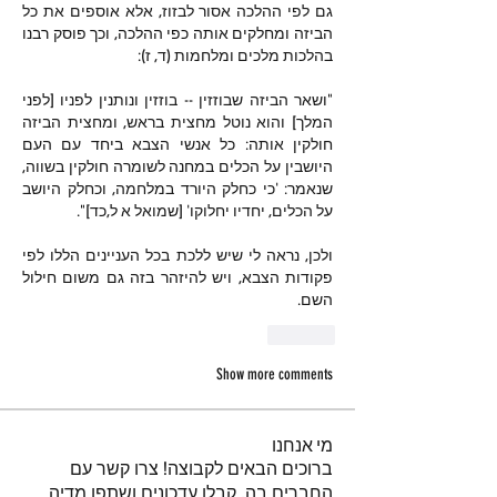
גם לפי ההלכה אסור לבזוז, אלא אוספים את כל 
הביזה ומחלקים אותה כפי ההלכה, וכך פוסק רבנו 
בהלכות מלכים ומלחמות (ד, ז):
"ושאר הביזה שבוזזין -- בוזזין ונותנין לפניו [לפני 
המלך] והוא נוטל מחצית בראש, ומחצית הביזה 
חולקין אותה: כל אנשי הצבא ביחד עם העם 
היושבין על הכלים במחנה לשומרה חולקין בשווה, 
שנאמר: 'כי כחלק היורד במלחמה, וכחלק היושב 
על הכלים, יחדיו יחלוקו' [שמואל א ל,כד]".
ולכן, נראה לי שיש ללכת בכל העניינים הללו לפי 
פקודות הצבא, ויש להיזהר בזה גם משום חילול 
השם.
Like
Show more comments
מי אנחנו
ברוכים הבאים לקבוצה! צרו קשר עם
החברים בה, קבלו עדכונים ושתפו מדיה.