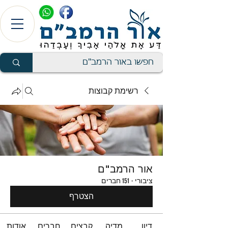
רשימת קבוצות
אור הרמב"ם
ציבורי
·
151 חברים
הצטרף
דיון
מדיה
קבצים
חברים
אודות