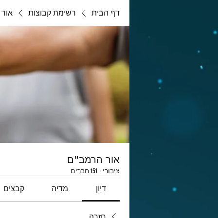
דף הבית
רשימת קבוצות
אור 
אור הרמב"ם
ציבורי
·
151 חברים
דיון
מדיה
קבצים
חזרה