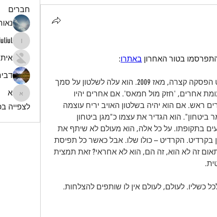
חברים
נאור 
iuliul
iuliul
איתי
התפרסמו בטור האחרון 
באתרו
:
דביר
הוא [בילבי נתניהו] שולט כאן, למעט הפסקה קצרה, מאז 2009. הוא עלה לשלטון על סמך 
א
הבטחה למוטט את חמאס. הוא, לעומת אחרים, 'חזק מול חמאס'. אם אחרים יהיו 
א
בשלטון הטרור יריח את החולשה וירים ראש. אם הוא יהיה בשלטון האויב יריח עוצמה 
לצפייה בכל
והטרור ייפסק. הוא הגדיר עצמו כ"מר ביטחון". הוא הגדיר את עצמו כ"מגן ביטחון 
ישראל". הוא התהדר במיעוט הנפגעים בתקופתו. על כל אלה, הוא מעולם לא שיתף את 
הרמטכ"לים ובכירי מערכת הביטחון בקרדיט. הקרדיט – כולו שלו. אבל כאשר כל תפיסת 
הביטחון שהוא הוביל התמוטטה, פתאום זה לא הוא, זה הם, הוא לא אחראי? זאת תמצית 
ית.
כל כשליו. לעולם, לעולם אין לו שותפים להצלחות.