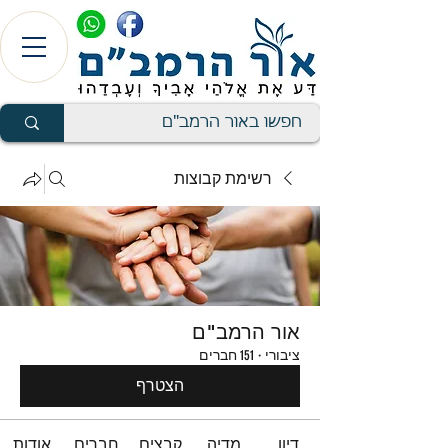
רשימת קבוצות
אור הרמב"ם
ציבורי
·
151 חברים
הצטרף
דיון
מדיה
קבצים
חברים
אודות