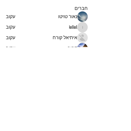
חברים
נאור טויטו
עקוב
iuliul
עקוב
iuliul
איתיאל קורח
עקוב
דביר
עקוב
א
עקוב
א
לצפייה בכל החברים (151)
הרשמו לקבלת עדכונים והודעות
על מאמרים חדשים