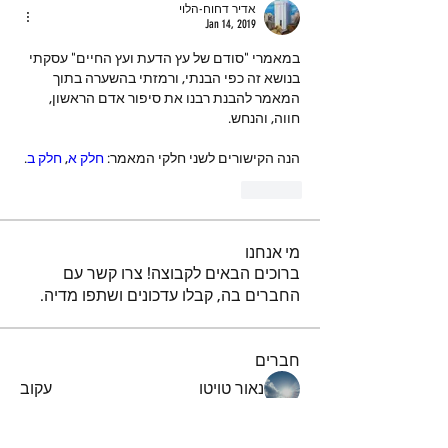
אדיר דחוח-הלוי
Jan 14, 2019
במאמרי "סודם של עץ הדעת ועץ החיים" עסקתי 
בנושא זה כפי הבנתי, ורמזתי בהשערה בתוך 
המאמר להבנת רבנו את סיפור אדם הראשון, 
חווה, והנחש.
הנה הקישורים לשני חלקי המאמר: 
חלק א
, 
חלק ב
.
Like
מי אנחנו
ברוכים הבאים לקבוצה! צרו קשר עם
החברים בה, קבלו עדכונים ושתפו מדיה.
חברים
נאור טויטו
עקוב
iuliul
עקוב
iuliul