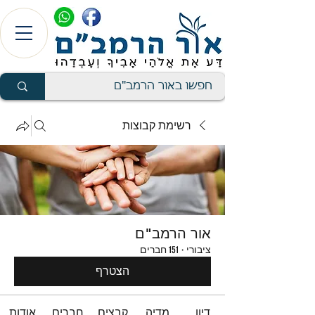
רשימת קבוצות
אור הרמב"ם
ציבורי
·
151 חברים
הצטרף
דיון
מדיה
קבצים
חברים
אודות