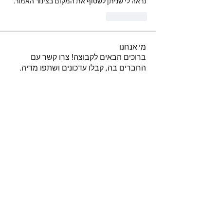
נראה לי שניתן לשטוף את המקום בצינור האמור.
Me gusta
מי אנחנו
ברוכים הבאים לקבוצה! צרו קשר עם
החברים בה, קבלו עדכונים ושתפו מדיה.
חברים
נאור טויטו
עקוב
iuliul
עקוב
iuliul
איתיאל קורח
עקוב
דביר
עקוב
א
עקוב
א
לצפייה בכל החברים (151)