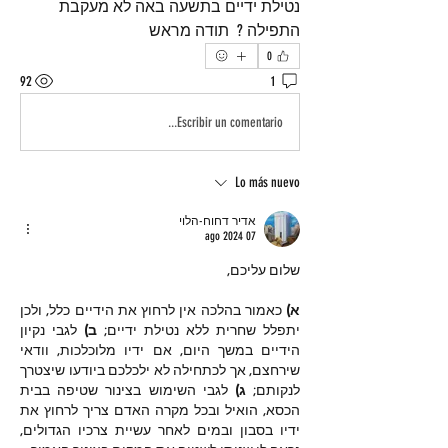
נטילת ידיים בתשעה באה לא מעקבת 
התפילה ?  תודה מראש
0
92
1
Escribir un comentario...
Lo más nuevo
אדיר דחוח-הלוי
07 ago 2024
שלום עליכם,
א) 
כאמור בהלכה אין לרחוץ את הידיים כלל, ולכן 
יתפלל שחרית ללא נטילת ידיים; 
ב)
 לגבי נקיון 
הידיים במשך היום, אם ידיו מלוכלכות, וודאי 
שירחצם, אך לכתחילה לא ילכלכם ביודעו שיצטרך 
לנקותם; 
ג)
 לגבי השימוש בצינור שטיפה בבית 
הכסא, הואיל ובכל מקרה האדם צריך לרחוץ את 
ידיו בסבון ובמים לאחר עשיית צרכיו הגדולים, 