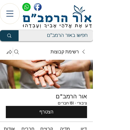
רשימת קבוצות
אור הרמב"ם
ציבורי
·
151 חברים
הצטרף
דיון
מדיה
קבצים
חברים
אודות