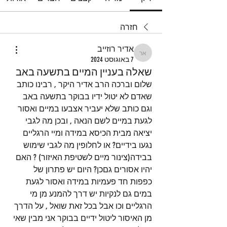
חזרה
אדיר רוזייב
אדיר רוזייב
7 באוגוסט 2024
שאלה בעניין המיים בתשעה באב
שלום וברכה הרב אדיר היקר , רבינו כותב 
שאדם לא יטול ידיו בבוקר בתשעה באב 
וגם כותב שלא יעביר אצבעו במיים ואסור 
לגעת במיים לשם הנאה , ובכן מה לגבי 
יציאה מבית הכיסא במידה ומיי הרגליים 
נגעו בידיים? או לחלופין מה לגבי שימוש 
בבידה(צינור מיים לשטיפת האיזור) ? האם 
יהיו אסורים גםכן? היום יש פתרון של 
כפפות חד פעמיות במידה ואסור לגעת 
במים גם לנקיות יש דרך להמנע מן מי 
הרגליים וכו אבל בכל זאת שואל , על הדרך 
מן האיסור ליטול ידיים בבוקר אני מבין שאי 