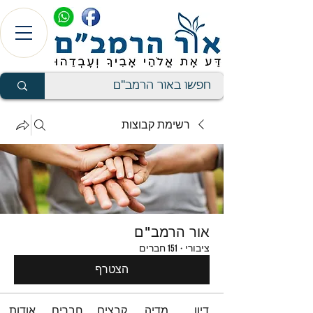
רשימת קבוצות
אור הרמב"ם
ציבורי
·
151 חברים
הצטרף
דיון
מדיה
קבצים
חברים
אודות