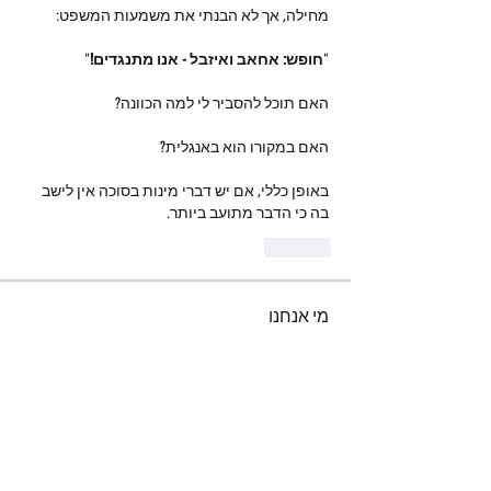
מחילה, אך לא הבנתי את משמעות המשפט:
"
חופש: אחאב ואיזבל - אנו מתנגדים!
"
האם תוכל להסביר לי למה הכוונה?
האם במקורו הוא באנגלית?
באופן כללי, אם יש דברי מינות בסוכה אין לישב 
בה כי הדבר מתועב ביותר.
Like
מי אנחנו
ברוכים הבאים לקבוצה! צרו קשר עם
החברים בה, קבלו עדכונים ושתפו מדיה.
חברים
נאור טויטו
עקוב