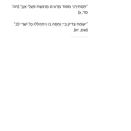
"תַּסְתִּירֵנִי מִסּוֹד מְרֵעִים מֵרִגְשַׁת פֹּעֲלֵי אָוֶן" (תה' 
סד, ג)
"יִשְׂמַח צַדִּיק בַּייָ וְחָסָה בוֹ וְיִתְהַלְלוּ כָּל יִשְׁרֵי לֵב" 
(שם, יא).
Like
Show more comments
מי אנחנו
ברוכים הבאים לקבוצה! צרו קשר עם
החברים בה, קבלו עדכונים ושתפו מדיה.
חברים
נאור טויטו
עקוב
iuliul
עקוב
iuliul
איתיאל קורח
עקוב