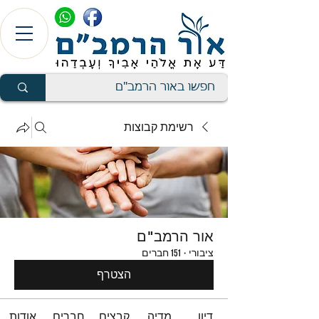
רשימת קבוצות
אור הרמב"ם
ציבורי
·
151 חברים
הצטרף
דיון
מדיה
קבצים
חברים
אודות