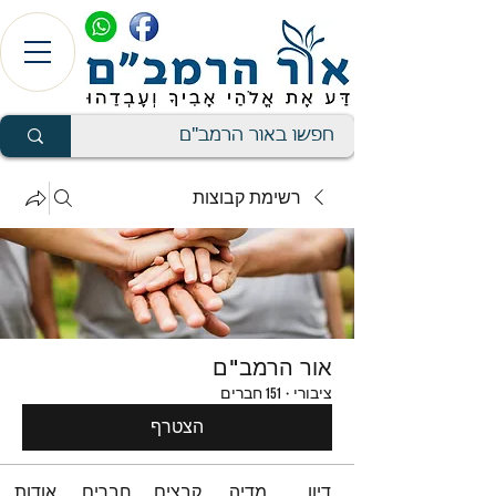
רשימת קבוצות
אור הרמב"ם
ציבורי
·
151 חברים
הצטרף
דיון
מדיה
קבצים
חברים
אודות