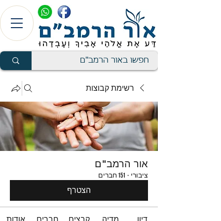
רשימת קבוצות
אור הרמב"ם
ציבורי
·
151 חברים
הצטרף
דיון
מדיה
קבצים
חברים
אודות