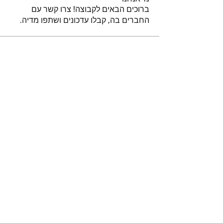
ברוכים הבאים לקבוצה! צרו קשר עם
החברים בה, קבלו עדכונים ושתפו מדיה.
חברים
נאור טויטו
עקוב
iuliul
עקוב
iuliul
איתיאל קורח
עקוב
דביר
עקוב
א
עקוב
א
לצפייה בכל החברים (151)
הרשמו לקבלת עדכונים והודעות
על מאמרים חדשים