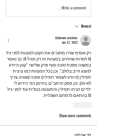
Write a comment...
Newest
Unknown member
Jan 27, 2022
רק אוסיף שהיו מחנכים את הקטן למצוות לפני גיל 
13 למרות שהחיוב במצוות זה רק מגיל 13. כך נאמר 
במשנה מסכת סוכה סוף פרק שלישי: "קטן היודע 
לנענע חייב בלולב". וכן בכל המצוות כמו ציצית 
תפילין (היודע לשמור תפיליו) וסוכה (שאינו צריך 
לאימו). וכן פסק הרמב"ם. בתימן כפי הידוע לי 
ילדים הניחו תפילין והתעטפו בטלית עוד לפני גיל 
13 בהתאם לרמתם השכלית. 
Like
Show more comments
מי אנחנו