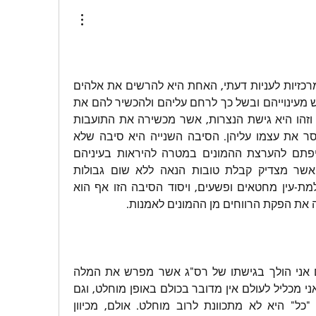
לסגפנותם יש שתי סיבות מרכזיות לעניות דעתי, האחת היא להרשים את אלהים 
ולגרום לו להתפעל ולהתרגש מעינוייהם ובשל כך לרחם עליהם ולהכשיר להם את 
תועבותיהם בחדרי חדרים, וזהו היא גישת הנצרות, אשר מכשירה את התועבות 
בתנאי שהאדם מסגף ומייסר את עצמו עליהן. הסיבה השנייה היא סיבה שלא 
קשורה לאלהים אלא לשאיפתם להערצת ההמונים במטרה להיראות בעיניהם 
כ"בני האלהים" -- מעמד אשר מצדיק קבלת טובות הנאה ללא שום גבולות 
מהקופה הציבורית, וכן העלמת-עין מחטאים ופשעים, ויסוד הסיבה הזו אף הוא 
את הפקת הרווחים מן ההמונים לאמנות.
כל הכללה היא שגויה, ברם אני הולך בגישתו של רס"ג אשר מפרש את המלה 
"כל" כ"רוב", כלומר כאשר אני מכליל לעולם אין מדובר בכולם באופן מוחלט, וגם 
התורה כאשר היא כותבת "כל" היא לא מתכוונת לרוב מוחלט. אולם, מכיוון 