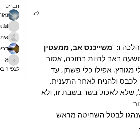
חברים
נאור 
iuliul
iuliul
איתי
לכה ו: "
משייכנס אב, ממעטין 
דביר
  ושבת שחל תשעה באב להיות בתוכה, אסור 
א
א
לספר ולכבס וללבוש כלי מגוהץ, אפילו כלי פשתן, עד 
לצפייה בכל
שיעבור התענית; ואפילו לכבס ולהניח לאחר התענית, 
אסור.  וכבר נהגו ישראל, שלא לאכול בשר בשבת זו, ולא 
ר 