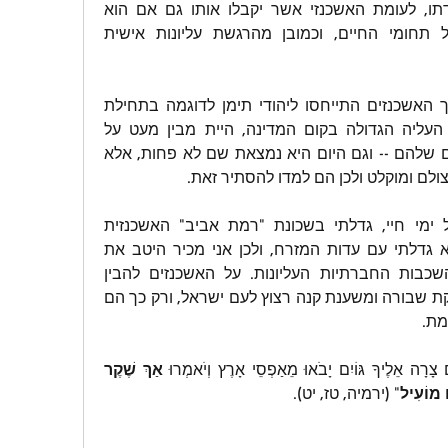
את עצמו ולהתאמץ בעבודתו, לעומת האשכנזי אשר יקבלו אותו גם אם הוא 
בינוני), וביחס מועדף בכל תחומי החיים, וכמובן מהרגשת עליונות אישית 
והאמן לי אם היית יודע איך האשכנזים התייחסו ליהודי תימן לדוגמה בתחילת 
המאה הקודמת וכן לאחר העליה הגדולה בקום המדינה, היית מבין מעט על 
הגזענות המובנת בלוח האם שלהם -- וגם היום היא נמצאת שם לא פחות, אלא 
ולם ומוקלט ולכן הם למדו להסתיר זאת.
אני חייתי עם אשכנזים כל ימי חיי, גדלתי בשכונת "רמת אביב" האשכנזית 
המתנשאת "והיוקרתית". לא גדלתי עם עדות המזרח, ולכן אני מכיר היטב את 
האשכנזים, ובמיוחד את השכבות החברתיות העליונות. על האשכנזים להבין 
שתרבותם היהודית היא שוקת שבורה ומשענת קנה רצוץ לעם ישראל, ורק כך הם 
מת.
יוֹם צָרָה אֵלֶיךָ גּוֹיִם יָבֹאוּ מֵאַפְסֵי אָרֶץ וְיֹאמְרוּ 
אַךְ שֶׁקֶר 
ם מוֹעִיל
" (ירמיה, טז, יט).