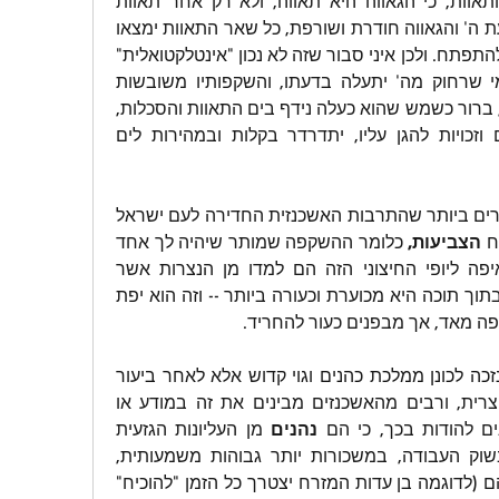
גם הליטאים נוהים אחר התאוות, כי הגאווה היא תאווה, ולא רק אחר תאוות 
הגאווה, כי במקום שאין ידיעת ה' והגאווה חודרת ושורפת, כל שאר התאוות ימצאו 
כר נוח מאד לגדול לרחוש ולהתפתח. ולכן איני סבור שזה לא נכון "אינטלקטואלית" 
לתקוף אותם, כי כאמור, מי שרחוק מה' יתעלה בדעתו, והשקפותיו משובשות 
להחריד, ותורתו אינה תורה, ברור כשמש שהוא כעלה נידף בים התאוות והסכלות, 
ומי שאין לו מעשים טובים וזכויות להגן עליו, יתדרדר בקלות ובמהירות לים 
כמו כן, אחד הדברים החמורים ביותר שהתרבות האשכנזית החדירה לעם ישראל 
ח 
הצביעות,
 כלומר ההשקפה שמותר שיהיה לך אחד 
בפה ואחד בלב, את השאיפה ליופי החיצוני הזה הם למדו מן הנצרות אשר 
מקדשת את החיצוניות אך בתוך תוכה היא מכוערת וכעורה ביותר -- וזה הוא יפת 
יפה מאד, אך מבפנים כעור להחריד.
 לא נזכה לכונן ממלכת כהנים וגוי קדוש אלא לאחר ביעור 
תרבות היידישקייט הפרו-נוצרית, ורבים מהאשכנזים מבינים את זה במודע או 
ם להודות בכך, כי הם 
נהנים
 מן העליונות הגזעית 
שלהם, בהעדפה ברורה בשוק העבודה, במשכורות יותר גבוהות משמעותית, 
בוויתורים רבים שעושים להם (לדוגמה בן עדות המזרח יצטרך כל הזמן "להוכיח" 