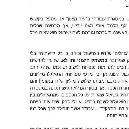
ם.
אין בי שנאה אישית חלילה, ובמסגרת עבודתי ב"עזר מציון" אני מטפל בקשיש 
אשכנזי חביב ביותר והוא אף מלמד אותי מעט יידיש, אך מבחינה שכלית 
השקפתית, הנזק שהתרבות האשכנזית גרמה וגורמת לעם ישראל הוא עצום מכל 
כמו כן, איני מתרשם כלל מ"גדולים" ש"חיו בצניעות" וכיו"ב, כי בלי ידיעת ה' ובלי 
ק שמדובר 
במשחק חיצוני ותו לא,
 שנועד להרשים 
"גבירים" ולפתוח להם את הכיס לתרומות נכבדות לישיבות, וכמו שנהג הרב 
שטיינמן שחי בצניעות על גבול העוני, אך בין מדפי ספריותיו התגלגלו מיליונים 
רבים, ואיך אני יודע? פעם אחת נגנבו מביתו שלושה מיליון ש"ח במזומן! והם 
פרסמו פאשקוויל שזועק להחזרת הכסף, אך בסוף הם לא הגישו תלונה במשטרה 
כי הבינו שאם המשטרה תתחיל לשאול שאלות על כל הכספים שמתגלגלים בין 
ספריו וספריותיו של שטיינמן הוא עלול לשבת בכלא, ואין לי ספק  שצניעותו הייתה 
משחק או מעין "דרישות העבודה והתפקיד" -- עבודה אשר הובילה לכך שכל בניו 
ובחיי רווחה.