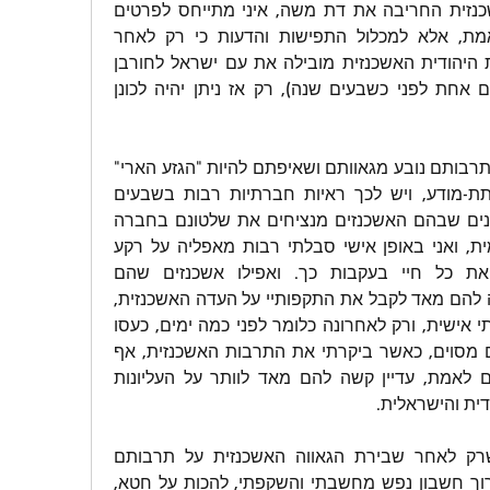
שלצערי הרב היהדות האשכנזית החריבה את דת משה, איני מתייחס לפרטים 
שהם צדיקים וחסידים באמת, אלא למכלול התפישות והדעות כי רק לאחר 
שעם-ישראל יבין שהתרבות היהודית האשכנזית מובילה את עם ישראל לחורבן 
(וכבר היה חורבן אחד פעם אחת לפני כשבעים שנה), רק אז ניתן יהיה לכונן 
היאחזותם של האשכנזים בתרבותם נובע מגאוותם ושאיפתם להיות "הגזע הארי" 
בין אם במודע ובין אם בתת-מודע, ויש לכך ראיות חברתיות רבות בשבעים 
השנים האחרונות על האופנים שבהם האשכנזים מנציחים את שלטונם בחברה 
הישראלית והיהודית העולמית, ואני באופן אישי סבלתי רבות מאפליה על רקע 
עדתי וכמעט שהפסדתי את כל חיי בעקבות כך. ואפילו אשכנזים שהם 
רמב"מיסטים לכאורה, קשה להם מאד לקבל את התקפותיי על העדה האשכנזית, 
והם מיד עוברים לתקוף אותי אישית, ורק לאחרונה כלומר לפני כמה ימים, כעסו 
עלי ועשו לי שיימינג בפורום מסוים, כאשר ביקרתי את התרבות האשכנזית, אף 
שמדובר באנשים ששואפים לאמת, עדיין קשה להם מאד לוותר על העליונות 
ית והישראלית.
כאמור, הגעתי למסקנה שרק לאחר שבירת הגאווה האשכנזית על תרבותם 
היידישאית, ניתן באמת לערוך חשבון נפש מחשבתי והשקפתי, להכות על חטא, 