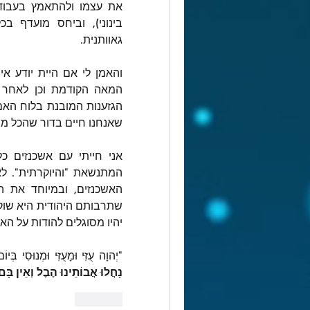
גאוותנית.
שאנחנו חיים בדור שהכל מצ
יהיו מסוגלים להודות על הא
"יְהוָה עֻזִּי וּמָעֻזִּי וּמְנוּסִי בְּ
נָחֲלוּ אֲבוֹתֵינוּ הֶבֶל וְאֵין בָּ
לייק