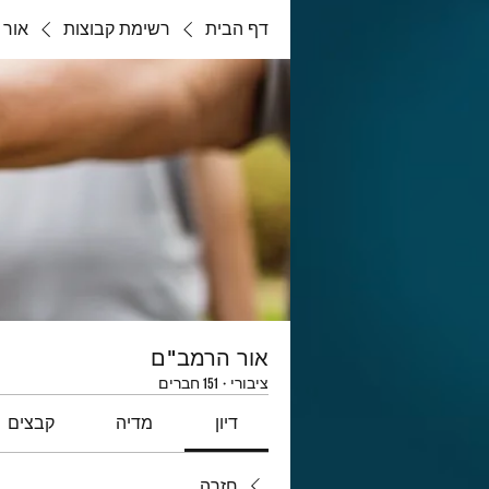
דף הבית
רשימת קבוצות
אור 
אור הרמב"ם
ציבורי
·
151 חברים
דיון
מדיה
קבצים
חזרה