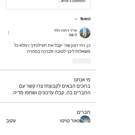
Write a comment...
Newest
אדיר דחוח-הלוי
Feb 17
כן, ויהי רצון שה' יקבל את תפילותיך וימלא כל 
משאלות ליבך לטובה ולברכה במהרה.
Like
מי אנחנו
ברוכים הבאים לקבוצה! צרו קשר עם
החברים בה, קבלו עדכונים ושתפו מדיה.
חברים
נאור טויטו
עקוב
iuliul
עקוב
iuliul