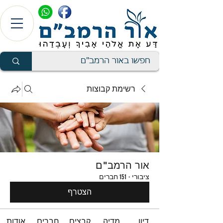
רשימת קבוצות
אור הרמב"ם
ציבורי
·
151 חברים
הצטרף
דיון
מדיה
קבצים
חברים
אודות