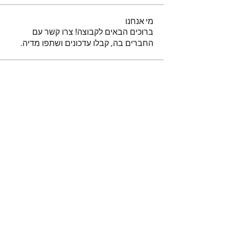
מי אנחנו
ברוכים הבאים לקבוצה! צרו קשר עם
החברים בה, קבלו עדכונים ושתפו מדיה.
חברים
נאור טויטו
עקוב
iuliul
עקוב
iuliul
איתיאל קורח
עקוב
דביר
עקוב
א
עקוב
א
לצפייה בכל החברים (151)
הרשמו לקבלת עדכונים והודעות