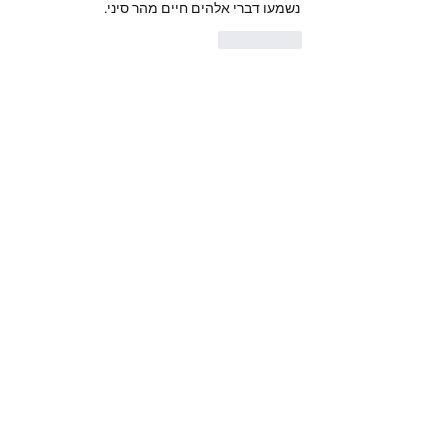
נשמעו דברי אלהים חיים מהר סיני.
Me gusta
Ver más comentarios
מי אנחנו
ברוכים הבאים לקבוצה! צרו קשר עם
החברים בה, קבלו עדכונים ושתפו מדיה.
חברים
נאור טויטו
עקוב
iuliul
עקוב
iuliul
איתיאל קורח
עקוב
דביר
עקוב
א
עקוב
א