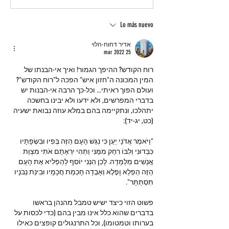
Lo más nuevo
אדיר דחוח-הלוי
25 mar 2022
רוח הקודש? ההיפך הגמור! ואיך אי-הבנתו של 
המין המכונה ה"חזון איש" הפכה ל"רוח הקודש"? 
ועולם הפוך ראיתי... וכל-כך הרבה אי-הבנות יש 
בדברי המפרשים, ולא ידעו ולא יבינו בחשכה 
יתהלכו, ונתקיימה בהם במלא עוזה נבואת ישעיה 
(כט, יג-יד):
"וַיֹּאמֶר אֲדֹנָי יַעַן כִּי נִגַּשׁ הָעָם הַזֶּה בְּפִיו וּבִשְׂפָתָיו 
כִּבְּדוּנִי וְלִבּוֹ רִחַק מִמֶּנִּי וַתְּהִי יִרְאָתָם אֹתִי מִצְוַת 
אֲנָשִׁים מְלֻמָּדָה. לָכֵן הִנְנִי יוֹסִף לְהַפְלִיא אֶת הָעָם 
הַזֶּה הַפְלֵא וָפֶלֶא וְאָבְדָה חָכְמַת חֲכָמָיו וּבִינַת נְבֹנָיו 
תִּסְתַּתָּר".
פשוט הזוי כיצד ישיש טמבל מהנהן בראשו 
בדברים שהוא כלל אינו מבין בהם (כדי לכסות על 
בערותו וטמטומו), וכל התרנגולים קופצים כאילו 