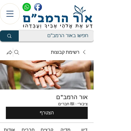
רשימת קבוצות
אור הרמב"ם
ציבורי
·
151 חברים
הצטרף
דיון
מדיה
קבצים
חברים
אודות