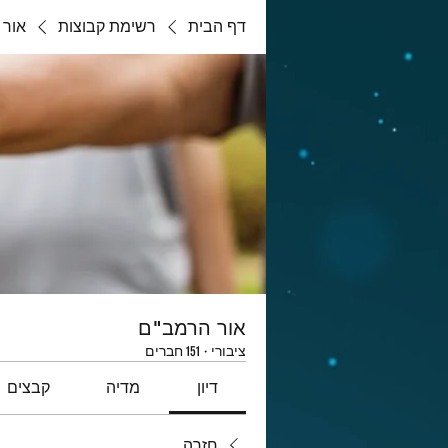
דף הבית
רשימת קבוצות
אור 
אור הרמב"ם
ציבורי
·
151 חברים
דיון
מדיה
קבצים
חזרה