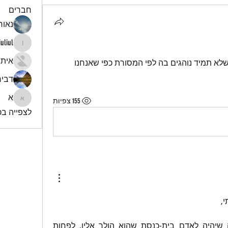
חברים
נאור 
iuliul
iuliul
איתי
מה דעתכם על תפילה ברבים גם כשלא תמיד נוהגים בה לפי המסורת כפי שאנחנו 
דביר
א
155 צפיות
א
לצפייה בכל
,
להבנתי יש חשיבות גדולה שיהיה לאדם בית-כנסת שהוא הולך אליו, לפחות 